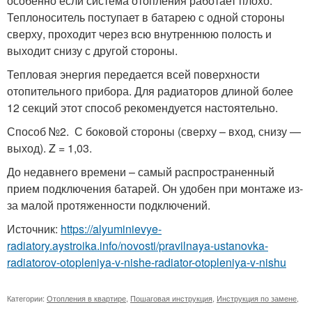
особенно если система отопления работает плохо.
Теплоноситель поступает в батарею с одной стороны
сверху, проходит через всю внутреннюю полость и
выходит снизу с другой стороны.
Тепловая энергия передается всей поверхности
отопительного прибора. Для радиаторов длиной более
12 секций этот способ рекомендуется настоятельно.
Способ №2. С боковой стороны (сверху – вход, снизу —
выход). Z = 1,03.
До недавнего времени – самый распространенный
прием подключения батарей. Он удобен при монтаже из-
за малой протяженности подключений.
Источник:
https://alyuminievye-
radiatory.aystroika.info/novosti/pravilnaya-ustanovka-
radiatorov-otopleniya-v-nishe-radiator-otopleniya-v-nishu
Категории:
Отопления в квартире
,
Пошаговая инструкция
,
Инструкция по замене
,