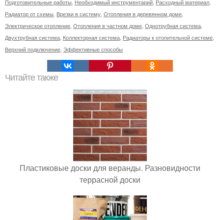
Подготовительные работы
,
Необходимый инструментарий
,
Расходный материал
,
Радиатор от схемы
,
Врезки в систему
,
Отопления в деревянном доме
,
Электрическое отопление
,
Отопления в частном доме
,
Однотрубная система
,
Двухтрубная система
,
Коллекторная система
,
Радиаторы к отопительной системе
,
Верхний подключение
,
Эффективные способы
Читайте также
Пластиковые доски для веранды. Разновидности
террасной доски