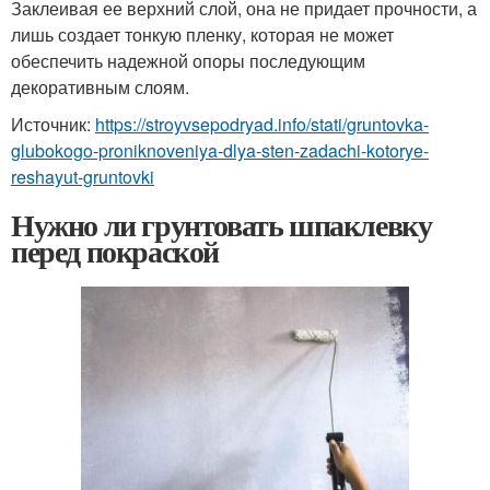
Заклеивая ее верхний слой, она не придает прочности, а
лишь создает тонкую пленку, которая не может
обеспечить надежной опоры последующим
декоративным слоям.
Источник:
https://stroyvsepodryad.info/stati/gruntovka-
glubokogo-proniknoveniya-dlya-sten-zadachi-kotorye-
reshayut-gruntovki
Нужно ли грунтовать шпаклевку
перед покраской