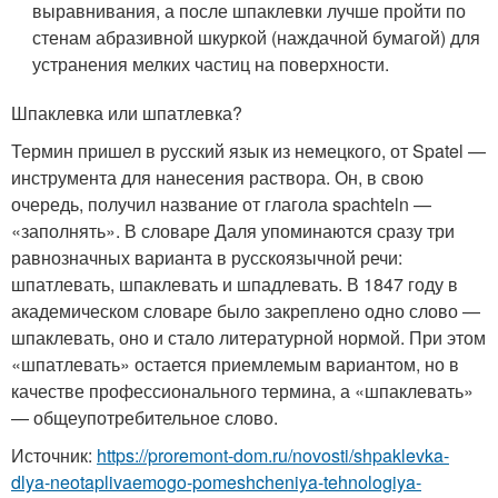
выравнивания, а после шпаклевки лучше пройти по
стенам абразивной шкуркой (наждачной бумагой) для
устранения мелких частиц на поверхности.
Шпаклевка или шпатлевка?
Термин пришел в русский язык из немецкого, от Spatel —
инструмента для нанесения раствора. Он, в свою
очередь, получил название от глагола spachteln —
«заполнять». В словаре Даля упоминаются сразу три
равнозначных варианта в русскоязычной речи:
шпатлевать, шпаклевать и шпадлевать. В 1847 году в
академическом словаре было закреплено одно слово —
шпаклевать, оно и стало литературной нормой. При этом
«шпатлевать» остается приемлемым вариантом, но в
качестве профессионального термина, а «шпаклевать»
— общеупотребительное слово.
Источник:
https://proremont-dom.ru/novosti/shpaklevka-
dlya-neotaplivaemogo-pomeshcheniya-tehnologiya-