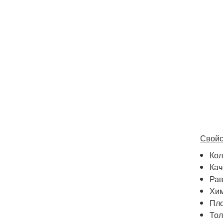
Свойс
Кол
Кач
Рав
Хим
Пло
Тол