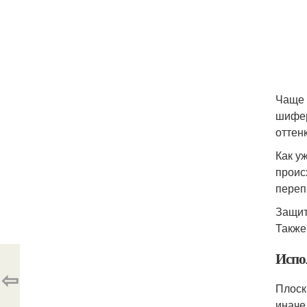
Чаще 
шифер
оттен
Как у
проис
переп
Защит
Также
Испо
⇦
Плоск
иначе