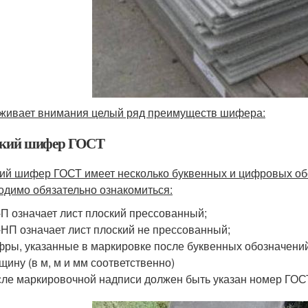
живает внимания целый ряд преимуществ шифера:
кий шифер ГОСТ
ий шифер ГОСТ имеет несколько буквенных и цифровых обо
одимо обязательно ознакомиться:
П означает лист плоский прессованный;
НП означает лист плоский не прессованный;
ры, указанные в маркировке после буквенных обозначений
щину (в м, м и мм соответственно)
ле маркировочной надписи должен быть указан номер ГОС