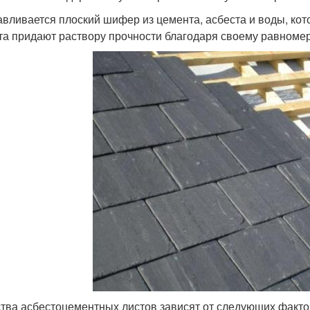
авливается плоский шифер из цемента, асбеста и воды, ко
та придают раствору прочности благодаря своему равноме
тва асбестоцементных листов зависят от следующих факто