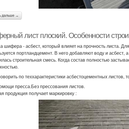
ь дальше →
ерный лист плоский. Особенности строи
а шифера - асбест, который влияет на прочность листа. Дл
ьзуется портландцемент. В него добавляют воду и асбест,
илась строительная смесь. Когда состав полностью застыва
хностью.
говорить по теххарактеристики асбестоцементных листов, т
омощи пресса.Без прессования листов.
ая продукция получает маркировку :