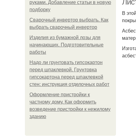
Лис
руками. Добавление статьи в новую
подборку
В это
покры
Сварочный инвертор выбрать. Как
выбрать сварочный инвертор
Асбес
матер
Изделия из бумажной лозы для
начинающих. Подготовительные
Изгот
работы
асбес
Надо ли грунтовать гипсокартон
перед шпаклевкой. Грунтовка
гипсокартона перед шпаклевкой
стен: инструкция отделочных работ
Оформление пристройки к
частному дому. Как оформить
возведение пристройки к нежилому
зданию