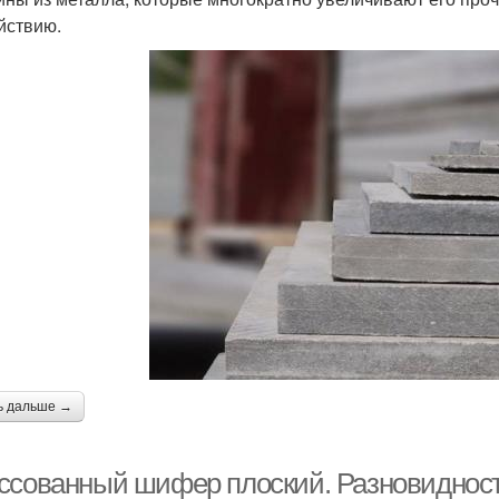
йствию.
ь дальше →
ссованный шифер плоский. Разновидност