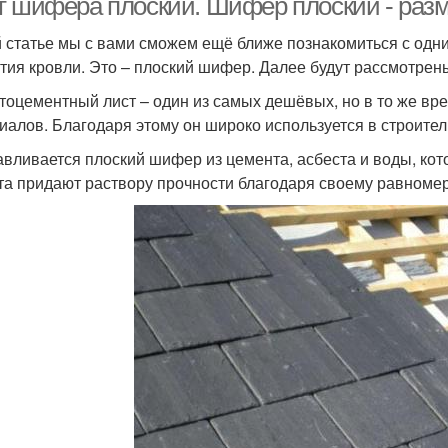
т шифера плоский. Шифер плоский - раз
й статье мы с вами сможем ещё ближе познакомиться с од
тия кровли. Это – плоский шифер. Далее будут рассмотрены
тоцементный лист – один из самых дешёвых, но в то же вр
иалов. Благодаря этому он широко используется в строител
авливается плоский шифер из цемента, асбеста и воды, ко
та придают раствору прочности благодаря своему равноме