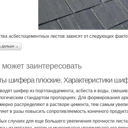
тва асбестоцементных листов зависят от следующих факто
ь дальше →
 может заинтересовать
ты шифера плоские. Характеристики ши
водят шифер из портландцемента, асбеста и воды, смешив
логическим стандартом пропорциях. Для формирования ар
мерно распределяют в растворе цемента, тем самым увелич
ляет в разы повысить сопротивляемость конечного продукт
бых случаях для еще большего увеличения прочности листа
ины из металла, которые многократно увеличивают его про