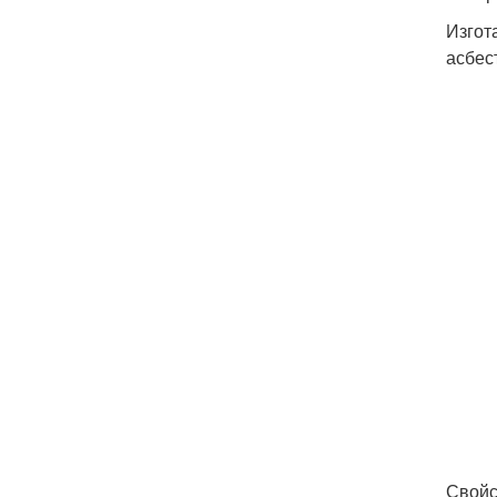
Изгот
асбес
Свойс