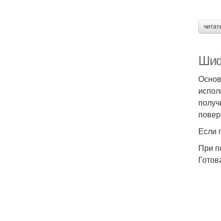
читат
Шиф
Основ
испол
получ
повер
Если 
При п
Готов