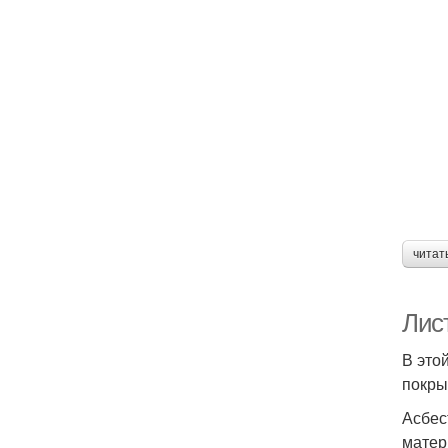
читат
Лис
В это
покры
Асбес
матер