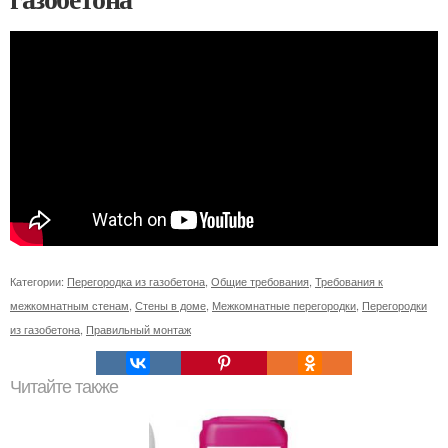
Категории:
Перегородка из газобетона
,
Общие требования
,
Требования к
межкомнатным стенам
,
Стены в доме
,
Межкомнатные перегородки
,
Перегородки
из газобетона
,
Правильный монтаж
Читайте также