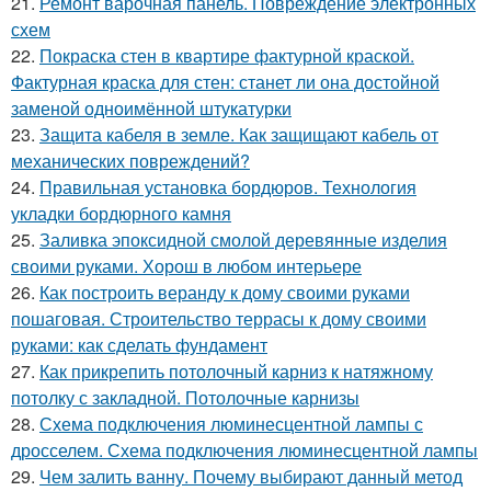
21.
Ремонт варочная панель. Повреждение электронных
схем
22.
Покраска стен в квартире фактурной краской.
Фактурная краска для стен: станет ли она достойной
заменой одноимённой штукатурки
23.
Защита кабеля в земле. Как защищают кабель от
механических повреждений?
24.
Правильная установка бордюров. Технология
укладки бордюрного камня
25.
Заливка эпоксидной смолой деревянные изделия
своими руками. Хорош в любом интерьере
26.
Как построить веранду к дому своими руками
пошаговая. Строительство террасы к дому своими
руками: как сделать фундамент
27.
Как прикрепить потолочный карниз к натяжному
потолку с закладной. Потолочные карнизы
28.
Схема подключения люминесцентной лампы с
дросселем. Схема подключения люминесцентной лампы
29.
Чем залить ванну. Почему выбирают данный метод