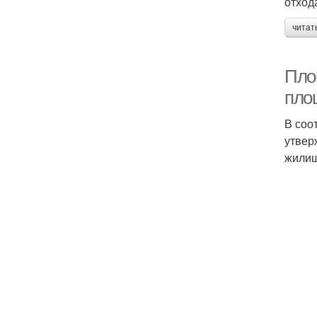
отход
читат
Пло
пло
В соо
утвер
жилищ