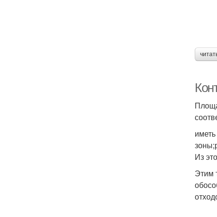
читат
Кон
Площа
соотв
иметь
зоны;
Из эт
Этим 
обосо
отход