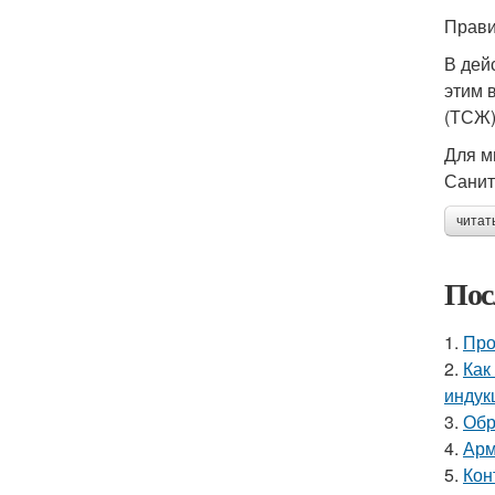
Прави
В дей
этим 
(ТСЖ)
Для м
Санит
читат
Пос
1.
Про
2.
Как
индук
3.
Обр
4.
Арм
5.
Кон