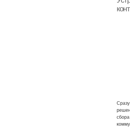
Уст
кон
Сразу
решен
сбора
комму