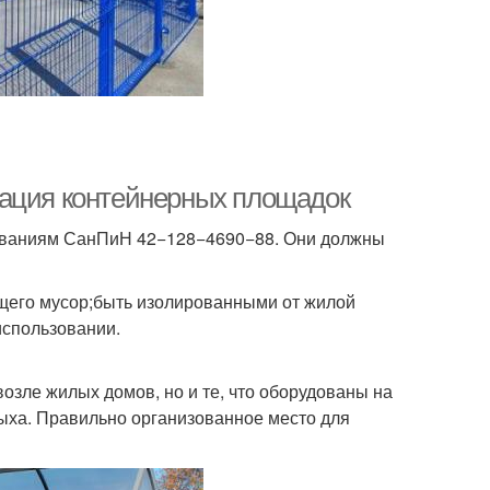
зация контейнерных площадок
бованиям СанПиН 42−128−4690−88. Они должны
ящего мусор;быть изолированными от жилой
использовании.
озле жилых домов, но и те, что оборудованы на
дыха. Правильно организованное место для