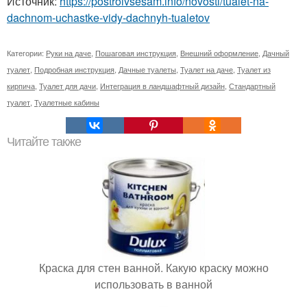
Источник:
https://postroivsesam.info/novosti/tualet-na-
dachnom-uchastke-vidy-dachnyh-tualetov
Категории:
Руки на даче
,
Пошаговая инструкция
,
Внешний оформление
,
Дачный
туалет
,
Подробная инструкция
,
Дачные туалеты
,
Туалет на даче
,
Туалет из
кирпича
,
Туалет для дачи
,
Интеграция в ландшафтный дизайн
,
Стандартный
туалет
,
Туалетные кабины
Читайте также
Краска для стен ванной. Какую краску можно
использовать в ванной