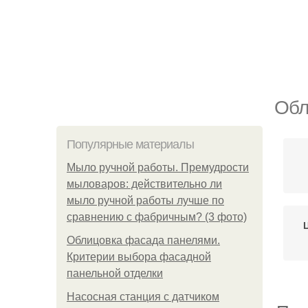
Обл
Популярные материалы
Мыло ручной работы. Премудрости
мыловаров: действительно ли
мыло ручной работы лучше по
сравнению с фабричным? (3 фото)
Облицовка фасада панелями.
Критерии выбора фасадной
панельной отделки
Насосная станция с датчиком