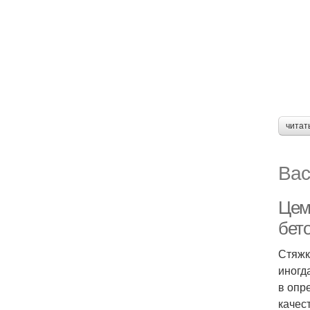
читат
Вас
Цем
бето
Стяжк
иногд
в опр
качес