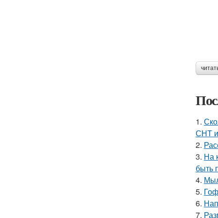
читат
Пос
1.
Ско
СНТ 
2.
Рас
3.
На 
быть 
4.
Мыл
5.
Гоф
6.
Нап
7.
Раз