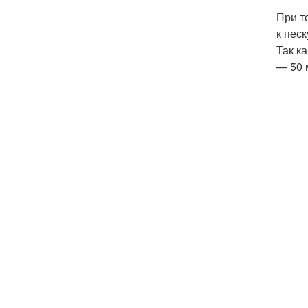
При т
к пес
Так к
— 50 