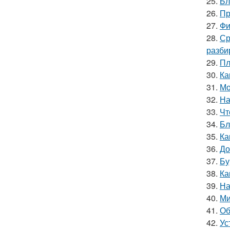
25.
Бл
26.
Пр
27.
Фи
28.
Ср
разби
29.
Пл
30.
Ка
31.
Мо
32.
На
33.
Чт
34.
Бл
35.
Ка
36.
До
37.
Бу
38.
Ка
39.
На
40.
Ми
41.
Об
42.
Ус