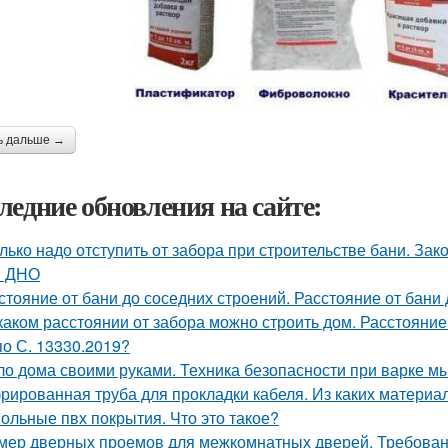
ь дальше →
ледние обновления на сайте:
лько надо отступить от забора при строительстве бани. З
и ДНО
стояние от бани до соседних строений. Расстояние от бани
каком расстоянии от забора можно строить дом. Расстояние
по С. 13330.2019?
о дома своими руками. Техника безопасности при варке м
рированная труба для прокладки кабеля. Из каких материа
ольные пвх покрытия. Что это такое?
мер дверных проемов для межкомнатных дверей. Требова