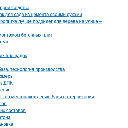
 производства
ок для сада из цемента своими руками
пропитка лучше подойдет для дерева на улице –
монтажом бетонных плит
оема
ких площадок
база, технология производства
азмеры
из ДПК
нение
иП по местонахождению бани на территории
сов
ших составов
етона
ановке