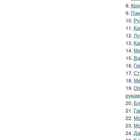
8.
Кро
9.
Пан
10.
Ру
11.
Ка
12.
Лу
13.
Ка
14.
Ма
15.
Ва
16.
Ги
17.
Ст
18.
Ме
19.
Оп
рукам
20.
Бл
21.
Га
22.
Мо
23.
Мо
24.
Да