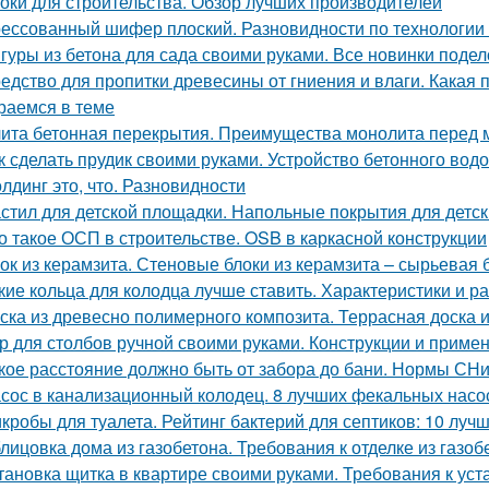
оки для строительства. Обзор лучших производителей
ессованный шифер плоский. Разновидности по технологии
гуры из бетона для сада своими руками. Все новинки подел
едство для пропитки древесины от гниения и влаги. Какая 
раемся в теме
ита бетонная перекрытия. Преимущества монолита перед 
к сделать прудик своими руками. Устройство бетонного вод
лдинг это, что. Разновидности
стил для детской площадки. Напольные покрытия для детс
о такое ОСП в строительстве. OSB в каркасной конструкции
ок из керамзита. Стеновые блоки из керамзита – сырьевая 
кие кольца для колодца лучше ставить. Характеристики и р
ска из древесно полимерного композита. Террасная доска 
р для столбов ручной своими руками. Конструкции и приме
кое расстояние должно быть от забора до бани. Нормы СН
сос в канализационный колодец. 8 лучших фекальных насо
кробы для туалета. Рейтинг бактерий для септиков: 10 луч
лицовка дома из газобетона. Требования к отделке из газоб
тановка щитка в квартире своими руками. Требования к уст