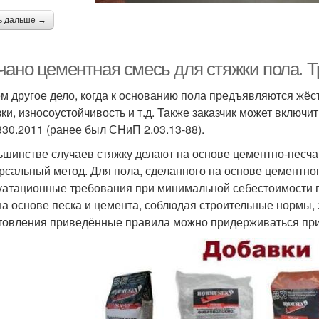
ь дальше →
чано цементная смесь для стяжки пола. Т
м другое дело, когда к основанию пола предъявляются жёс
зки, износоустойчивость и т.д. Также заказчик может включи
330.2011 (ранее был СНиП 2.03.13-88).
ьшинстве случаев стяжку делают на основе цементно-песч
рсальный метод. Для пола, сделанного на основе цементно
уатационные требования при минимальной себестоимости пр
на основе песка и цемента, соблюдая строительные нормы, 
товления приведённые правила можно придерживаться при