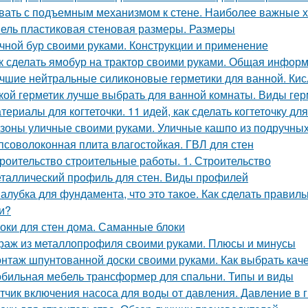
вать с подъемным механизмом к стене. Наиболее важные х
ель пластиковая стеновая размеры. Размеры
чной бур своими руками. Конструкции и применение
к сделать ямобур на трактор своими руками. Общая инфор
чшие нейтральные силиконовые герметики для ванной. Кис
кой герметик лучше выбрать для ванной комнаты. Виды гер
териалы для когтеточки. 11 идей, как сделать когтеточку д
зоны уличные своими руками. Уличные кашпо из подручных
псоволоконная плита влагостойкая. ГВЛ для стен
роительство строительные работы. 1. Строительство
таллический профиль для стен. Виды профилей
алубка для фундамента, что это такое. Как сделать прави
и?
оки для стен дома. Саманные блоки
раж из металлопрофиля своими руками. Плюсы и минусы
нтаж шпунтованной доски своими руками. Как выбрать ка
бильная мебель трансформер для спальни. Типы и виды
тчик включения насоса для воды от давления. Давление в 