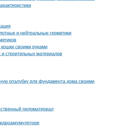
арактеристики
мация
лотные и нейтральные герметики
метиков
ля кошки своими руками
 и строительных материалов
льную опалубку для фундамента дома своими
чественный пиломатериал
гидроаккумуляторе