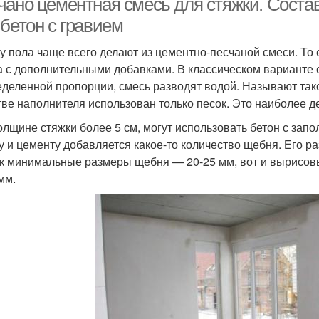
чано цементная смесь для стяжки. Состав
бетон с гравием
у пола чаще всего делают из цементно-песчаной смеси. То е
а с дополнительными добавками. В классическом варианте 
еделенной пропорции, смесь разводят водой. Называют тако
тве наполнителя использован только песок. Это наиболее 
олщине стяжки более 5 см, могут использовать бетон с запо
ку и цементу добавляется какое-то количество щебня. Его 
ак минимальные размеры щебня — 20-25 мм, вот и вырисов
мм.