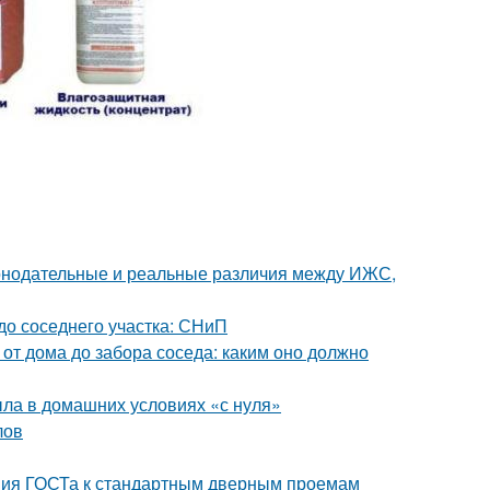
аконодательные и реальные различия между ИЖС,
 до соседнего участка: СНиП
 от дома до забора соседа: каким оно должно
ыла в домашних условиях «с нуля»
лов
ния ГОСТа к стандартным дверным проемам