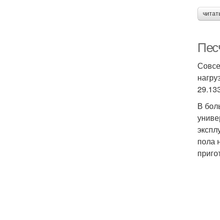
читат
Пес
Совсе
нагру
29.13
В бол
униве
экспл
пола 
приго