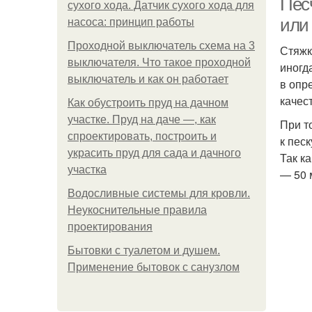
Пес
сухого хода. Датчик сухого хода для
или 
насоса: принцип работы
Проходной выключатель схема на 3
Стяжк
выключателя. Что такое проходной
иногд
выключатель и как он работает
в опр
качес
Как обустроить пруд на дачном
участке. Пруд на даче —, как
При т
спроектировать, построить и
к пес
украсить пруд для сада и дачного
Так к
участка
— 50 
Водосливные системы для кровли.
Неукоснительные правила
проектирования
Бытовки с туалетом и душем.
Применение бытовок с санузлом