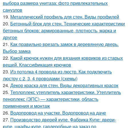
выбора размера унитаза: фото привлекательных
санузлов
19.
Металлический профиль для стен. Виды профилей
20.
Бетонный блок для стен. Технические характеристики
бетонных блоков: армированные, плотность, марка и
другое
21.
Как правильно врезать замок в деревянную дверь.
Выбор замка
22.
Какой крючок нужен для вязания ковриков из старых
вещей. Классификация крючков
23.
Из потолка 4 провода из люстр. Как подключить
люстру с 2, 3, 4 проводами (схемы)
24.
Декор краска для стен. Виды декоративных красок
25.
Теплоплекс утеплитель характеристики. Утеплитель
пеноплекс (ЭПС) — характеристики, область
применения и монтаж
26.
Водопровод на участке. Водопровод на даче
27.
Производство дверей купе. Фабрика Купе: двери-
купе, шкафы-купе, гардеробные на заказ по