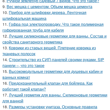
8.
Ручной землебур садовый 7 видов. Что это такое?
9.
Вес мешка с цементом. Объем мешка цемента
10.
Прибор для шлифовки дерева. Ленточная
шлифовальная машина
11.
Гофра под электропроводку. Что такое полимерная
гофрированная труба для кабеля
12.
Лучшие силиконовые герметики для ванны. Состав и
свойства санитарного герметика
13.
Коврики из старых вещей. Плетение коврика из
тканевых полосок
14.
Строительство из СИП-панелей своими руками. SIP
панели –, что это такое
15.
Высокомодульные герметики для душевых кабин и
ванных комнат
16.
Предохранительный клапан для бойлера. Как
работает такой клапан?
17.
Лучший герметик для ванны. Силиконовые герметики
для ванной
18.
Размеры установки унитаза. Основные правила