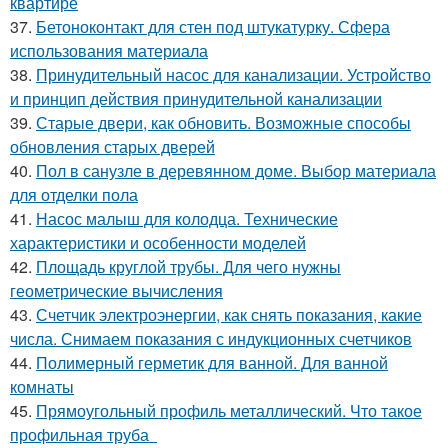
квартире
37.
Бетоноконтакт для стен под штукатурку. Сфера
использования материала
38.
Принудительный насос для канализации. Устройство
и принцип действия принудительной канализации
39.
Старые двери, как обновить. Возможные способы
обновления старых дверей
40.
Пол в санузле в деревянном доме. Выбор материала
для отделки пола
41.
Насос малыш для колодца. Технические
характеристики и особенности моделей
42.
Площадь круглой трубы. Для чего нужны
геометрические вычисления
43.
Счетчик электроэнергии, как снять показания, какие
числа. Снимаем показания с индукционных счетчиков
44.
Полимерный герметик для ванной. Для ванной
комнаты
45.
Прямоугольный профиль металлический. Что такое
профильная труба