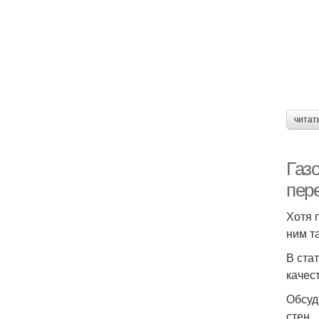
читат
Газ
пере
Хотя 
ним т
В ста
качес
Обсуд
стен.