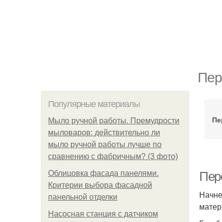
Пер
Популярные материалы
Пе
Мыло ручной работы. Премудрости
мыловаров: действительно ли
мыло ручной работы лучше по
сравнению с фабричным? (3 фото)
Облицовка фасада панелями.
Пер
Критерии выбора фасадной
Начне
панельной отделки
матер
Насосная станция с датчиком