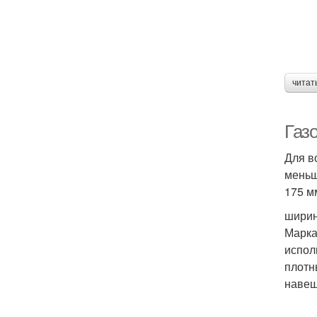
читат
Газо
Для в
меньш
175 м
ширин
Марка
испол
плотн
навеш