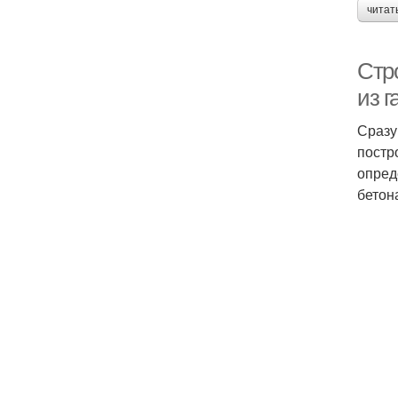
читат
Стро
из г
Сразу
постр
опред
бетон