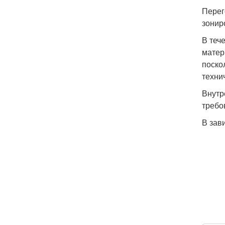
Перег
зонир
В теч
матер
поско
техни
Внутр
требо
В зав