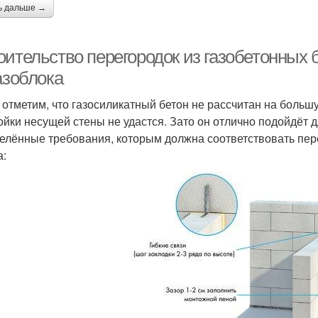
ь дальше →
ительство перегородок из газобетонных б
азоблока
 отметим, что газосиликатный бетон не рассчитан на большу
ойки несущей стены не удастся. Зато он отлично подойдёт
елённые требования, которым должна соответствовать пере
а: