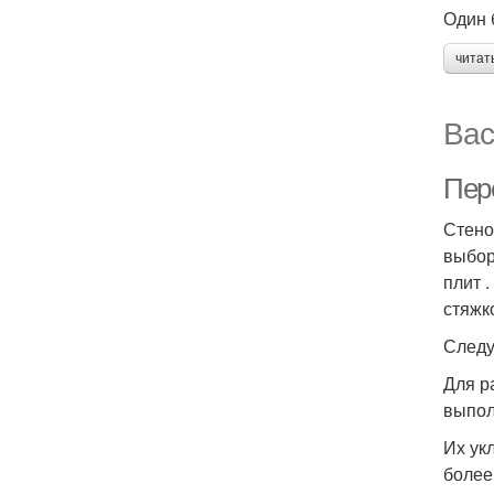
Один 
читат
Вас
Пер
Стено
выбор
плит 
стяжк
Следу
Для р
выпол
Их ук
более