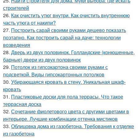
25.
Найти строителя для дома. Муки выбора: где искать
строителей
26.
Как очистить утюг внутри. Как очистить внутреннюю
часть утюга от накипи?
27.
Построить сарай своими руками дешево показать
поэтапно. Как построить сарай на даче: технологии
возведения
28.
Дверь из двух половинок. Голландские (конюшенные,
барные) двери из двух половинок
29.
Потолок из гипсокартона своими руками с
подсветкой. Виды гипсокартонных потолков
30.
Убирающаяся кровать в стену. Уникальная шкаф-
кровать
31.
Пластиковые доски для пола террасы. Что такое
террасная доска
32.
Сочетание фиолетового цвета с другими цветами в
интерьере. Лучшие комбинации оттенка мистиков
33.
Облицовка дома из газобетона. Требования к отделке
из газобетона