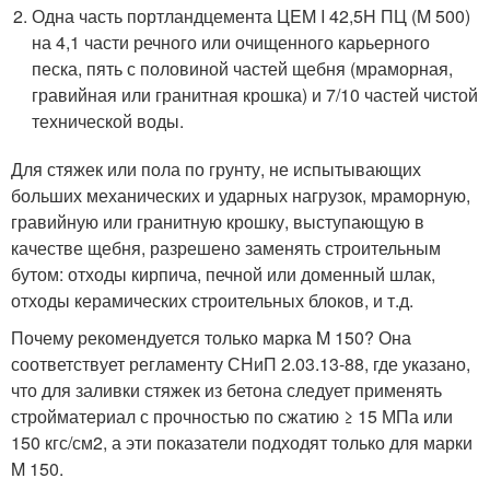
Одна часть портландцемента ЦEM I 42,5H ПЦ (M 500)
на 4,1 части речного или очищенного карьерного
песка, пять с половиной частей щебня (мраморная,
гравийная или гранитная крошка) и 7/10 частей чистой
технической воды.
Для стяжек или пола по грунту, не испытывающих
больших механических и ударных нагрузок, мраморную,
гравийную или гранитную крошку, выступающую в
качестве щебня, разрешено заменять строительным
бутом: отходы кирпича, печной или доменный шлак,
отходы керамических строительных блоков, и т.д.
Почему рекомендуется только марка M 150? Она
соответствует регламенту СНиП 2.03.13-88, где указано,
что для заливки стяжек из бетона следует применять
стройматериал с прочностью по сжатию ≥ 15 МПа или
150 кгс/см
2
, а эти показатели подходят только для марки
M 150.