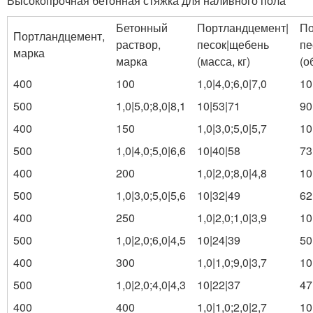
Высокопрочная бетонная стяжка для наливного пола
Бетонный
Портландцемент|
По
Портландцемент,
раствор,
песок|щебень
пе
марка
марка
(масса, кг)
(о
400
100
1,0|4,0;6,0|7,0
10
500
1,0|5,0;8,0|8,1
10|53|71
90
400
150
1,0|3,0;5,0|5,7
10
500
1,0|4,0;5,0|6,6
10|40|58
73
400
200
1,0|2,0;8,0|4,8
10
500
1,0|3,0;5,0|5,6
10|32|49
62
400
250
1,0|2,0;1,0|3,9
10
500
1,0|2,0;6,0|4,5
10|24|39
50
400
300
1,0|1,0;9,0|3,7
10
500
1,0|2,0;4,0|4,3
10|22|37
47
400
400
1,0|1,0;2,0|2,7
10