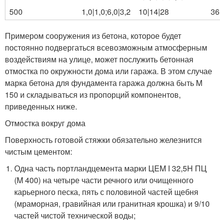
500
1,0|1,0;6,0|3,2
10|14|28
36
Примером сооружения из бетона, которое будет
постоянно подвергаться всевозможным атмосферным
воздействиям на улице, может послужить бетонная
отмостка по окружности дома или гаража. В этом случае
марка бетона для фундамента гаража должна быть M
150 и складываться из пропорций компонентов,
приведенных ниже.
Отмостка вокруг дома
Поверхность готовой стяжки обязательно железнится
чистым цементом:
Одна часть портландцемента марки ЦEM I 32,5H ПЦ
(M 400) на четыре части речного или очищенного
карьерного песка, пять с половиной частей щебня
(мраморная, гравийная или гранитная крошка) и 9/10
частей чистой технической воды;