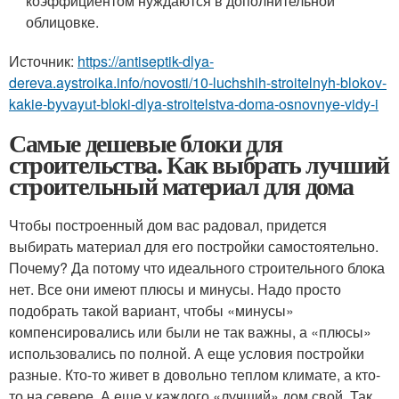
коэффициентом нуждаются в дополнительной
облицовке.
Источник:
https://antiseptik-dlya-
dereva.aystroika.info/novosti/10-luchshih-stroitelnyh-blokov-
kakie-byvayut-bloki-dlya-stroitelstva-doma-osnovnye-vidy-i
Самые дешевые блоки для
строительства. Как выбрать лучший
строительный материал для дома
Чтобы построенный дом вас радовал, придется
выбирать материал для его постройки самостоятельно.
Почему? Да потому что идеального строительного блока
нет. Все они имеют плюсы и минусы. Надо просто
подобрать такой вариант, чтобы «минусы»
компенсировались или были не так важны, а «плюсы»
использовались по полной. А еще условия постройки
разные. Кто-то живет в довольно теплом климате, а кто-
то на севере. А еще у каждого «лучший» дом свой. Так