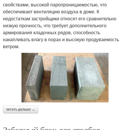
свойствами, высокой паропроницаемостью, что
обеспечивает вентиляцию воздуха в доме. К
Древесно-бетонные
Блоки для фундамента
недостаткам застройщики относят его сравнительно
блоки
низкую прочность, что требует дополнительного
армирования кладочных рядов, способность
накапливать влагу в порах и высокую продуваемость
Пеноблоки для
ветром.
Блок для столба
строительства
Заборные блоки
Блоки для столба
Керамзитобетонные
читать дальше →
Арболитовые блоки
блоки
Заборный блок для столбов.