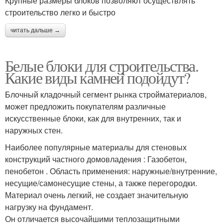
Крупные размеры блоков позволяют осуществлять
строительство легко и быстро
читать дальше →
Наборные блоки
Готовые блоки
Белые блоки для строительства.
Какие виды камней подойдут?
Газобетонные блоки
Большие блоки
Блочный кладочный сегмент рынка стройматериалов,
может предложить покупателям различные
искусственные блоки, как для внутренних, так и
наружных стен.
Материал для
Шлаковые блоки
Наиболее популярные материалы для стеновых
строительства
конструкций частного домовладения : Газобетон,
пенобетон . Область применения: наружные/внутренние,
несущие/самонесущие стены, а также перегородки.
Материал очень легкий, не создает значительную
Блоки для постройки
Бетонный блок
нагрузку на фундамент.
Он отличается высочайшими теплозащитными