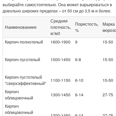
выбирайте самостоятельно. Она может варьироваться в
довольно широких пределах – от 50 см до 3,5 м и более.
Средняя
Пористость,
Марка
Наименованиее
плотность,
%
морозо
кг/м3
Кирпич полнотелый
1600-1900
9
15-50
Кирпич пусотелый
1000-1450
6-8
15-50
Кирпич пустотелый
1100-1150
6-10
15-50
"сверхэффективный"
Кирпич
1300-1450
6-14
27-75
облицовочный
Кирпич
облицовочный
1300-1450
6-14
27-75