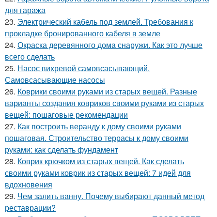
для гаража
23.
Электрический кабель под землей. Требования к
прокладке бронированного кабеля в земле
24.
Окраска деревянного дома снаружи. Как это лучше
всего сделать
25.
Насос вихревой самовсасывающий.
Самовсасывающие насосы
26.
Коврики своими руками из старых вещей. Разные
варианты создания ковриков своими руками из старых
вещей: пошаговые рекомендации
27.
Как построить веранду к дому своими руками
пошаговая. Строительство террасы к дому своими
руками: как сделать фундамент
28.
Коврик крючком из старых вещей. Как сделать
своими руками коврик из старых вещей: 7 идей для
вдохновения
29.
Чем залить ванну. Почему выбирают данный метод
реставрации?