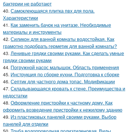
бактерии не работают
40.
Самоклеющаяся плитка пвх для пола.
Характеристики
41.
Как заменить бачок на унитазе. Необходимые
материалы и инструменты
42.
Силикон для ванной комнаты водостойкая. Как
грамотно подобрать герметик для ванной комнаты?
43.
Ленивые грядки своими руками. Как сделать умные
грядки своими руками
44.
Погружной насос малышок. Область применения
45.
Инструкция по сборке кухни. Подготовка к сборке
46.
Септик для частного дома топас. Модификации
47.
Складывающаяся кровать к стене. Преимущества и
недостатки
48.
Оформление пристройки к частному дому. Как
оформить возведение пристройки к нежилому зданию
49.
Из пластиковых панелей своими руками. Выбор
панелей для отделки
50.
Труба водопроводная полиэтиленовая. Виды