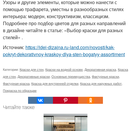
Узоры и другие элементы, которые можно нанести с
помощью трафарета, уместны в разнообразных стилях
интерьера: модерн, конструктивизм, классицизм.
Подробнее про подбор цветов для разных направлений
в дизайне читайте в статье: «Выбор краски для разных
стилей» .
Источник:
https://idei-dizajna.ru-land.com/novosti/kak-
pokryt-dekorativnoy-kraskoy-dlya-sten-bogatyy-assortiment
Категории:
Краски для стен
,
Краски на водной основе
,
Декоративная краска
,
Краска
для стен
,
Декоративные краски
,
Основные преимущества
,
Фактурные краски
,
Фактурная краска
,
Краска для внутренней отделки
,
Краска для наружных работ
,
Покраска по образцам
Читайте также