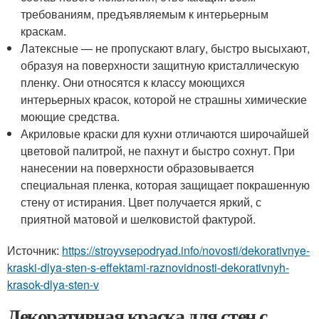
требованиям, предъявляемым к интерьерным
краскам.
Латексные — не пропускают влагу, быстро высыхают,
образуя на поверхности защитную кристаллическую
пленку. Они относятся к классу моющихся
интерьерных красок, которой не страшны химические
моющие средства.
Акриловые краски для кухни отличаются широчайшей
цветовой палитрой, не пахнут и быстро сохнут. При
нанесении на поверхности образовывается
специальная пленка, которая защищает покрашенную
стену от истирания. Цвет получается яркий, с
приятной матовой и шелковистой фактурой.
Источник:
https://stroyvsepodryad.info/novosti/dekorativnye-
kraski-dlya-sten-s-effektami-raznovidnosti-dekorativnyh-
krasok-dlya-sten-v
Декоративная краска для стен с