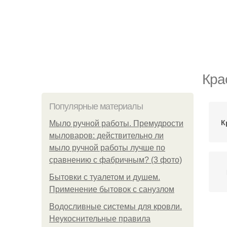
Кра
Популярные материалы
К
Мыло ручной работы. Премудрости
мыловаров: действительно ли
мыло ручной работы лучше по
сравнению с фабричным? (3 фото)
Бытовки с туалетом и душем.
Применение бытовок с санузлом
Водосливные системы для кровли.
Неукоснительные правила
Де