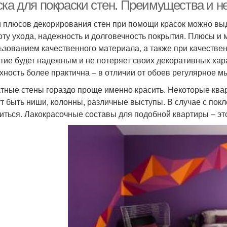
ска для покраски стен. Преимущества и н
 плюсов декорирования стен при помощи красок можно выд
оту ухода, надежность и долговечность покрытия. Плюсы и м
раска для наружных
Латексная краска
Вод
ьзованием качественного материала, а также при качестве
работ
тие будет надежным и не потеряет своих декоративных хар
хность более практична – в отличии от обоев регулярное мы
Водоэмульсионная
тные стены гораздо проще именно красить. Некоторые кв
Силиконовая краска
Краск
краска
ут быть ниши, колонны, различные выступы. В случае с пок
иться. Лакокрасочные составы для подобной квартиры – эт
аски для внутренней
Краски для внутренней
Влаг
и
отделки
Кра
Комнаты для стен
Краски для отделки