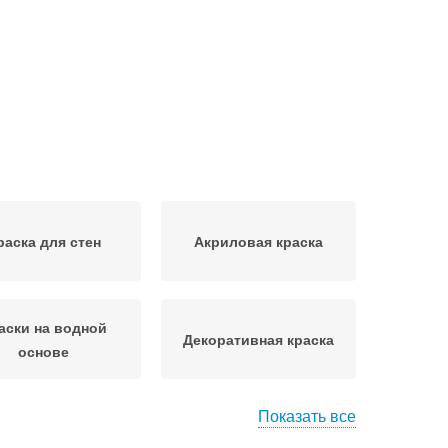
раска для стен
Акриловая краска
аски на водной
Декоративная краска
основе
Показать все
Краска для внутренней
ктурная краска