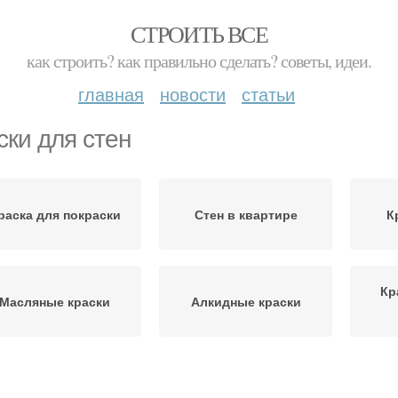
СТРОИТЬ ВСЕ
как строить? как правильно сделать? советы, идеи.
главная
новости
статьи
ски для стен
раска для покраски
Стен в квартире
К
Кр
Масляные краски
Алкидные краски
коративные краски
Фактурные краски
Фа