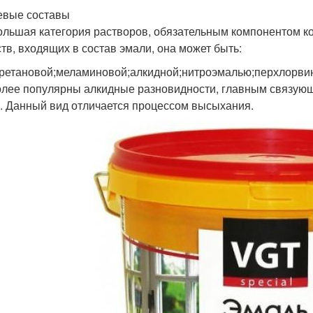
вые составы
ольшая категория растворов, обязательным компонентом ко
тв, входящих в состав эмали, она может быть:
ретановой;меламиновой;алкидной;нитроэмалью;перхлорвини
лее популярны алкидные разновидности, главным связующ
. Данный вид отличается процессом высыхания.