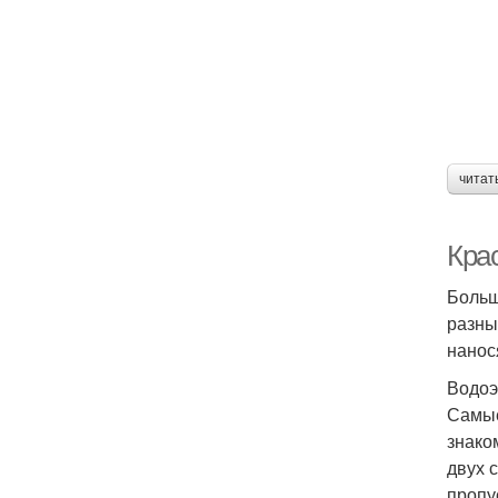
читат
Крас
К
Больш
разны
нанос
Водоэ
Самые
знако
двух 
пропу