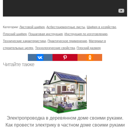
Категории:
Листовой шифер
,
Асбестоцементные листы
,
Шифер в хозяйстве
,
Плоский шифер
,
Пошаговая инструкция
,
Инструкция по изготовлению
,
Технические характеристики
,
Практическое применение
,
Материал в
строительных целях
,
Технологические свойства
,
Плоский размер
Читайте также
Электропроводка в деревянном доме своими руками.
Как провести электрику в частном доме своими руками