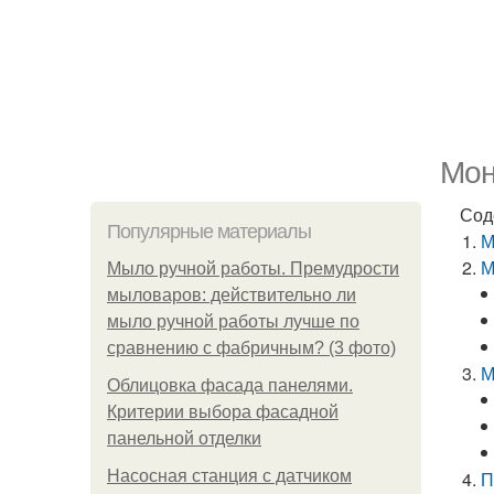
Мон
Сод
Популярные материалы
М
М
Мыло ручной работы. Премудрости
мыловаров: действительно ли
мыло ручной работы лучше по
сравнению с фабричным? (3 фото)
М
Облицовка фасада панелями.
Критерии выбора фасадной
панельной отделки
Насосная станция с датчиком
П