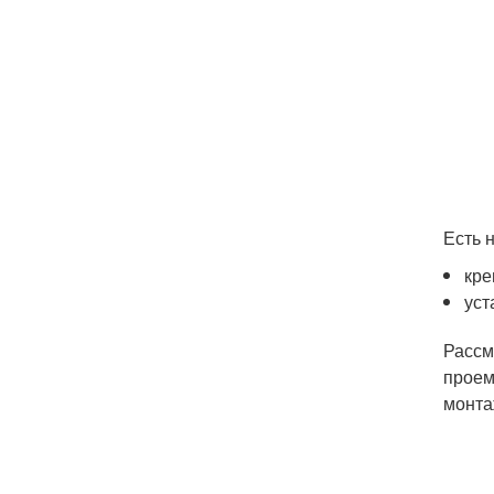
Есть 
кре
уст
Рассм
проем
монта