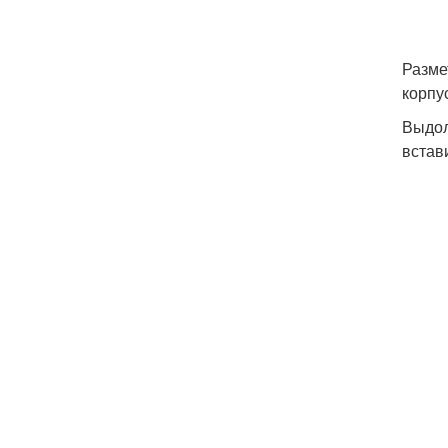
Разме
корпу
Выдол
встав