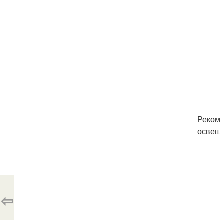
Реком
освещ
⇦