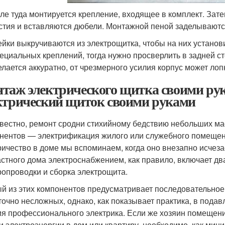
ле туда монтируется крепление, входящее в комплект. Зат
стия и вставляются дюбели. Монтажной пеной заделываютс
ейки выкручиваются из электрощитка, чтобы на них установ
пециальных креплений, тогда нужно просверлить в задней с
елается аккуратно, от чрезмерного усилия корпус может лоп
таж электрического щитка своими рук
ктрический щиток своими руками
звестно, ремонт сродни стихийному бедствию небольших ма
нентов — электрификация жилого или служебного помещени
ричество в доме мы вспоминаем, когда оно внезапно исчез
астного дома электроснабжением, как правило, включает д
ропроводки и сборка электрощита.
й из этих компонентов предусматривает последовательное
точно несложных, однако, как показывает практика, в под
ия профессионального электрика. Если же хозяин помещен
и электроэнергии в дом или квартиру, необходимо, как мини