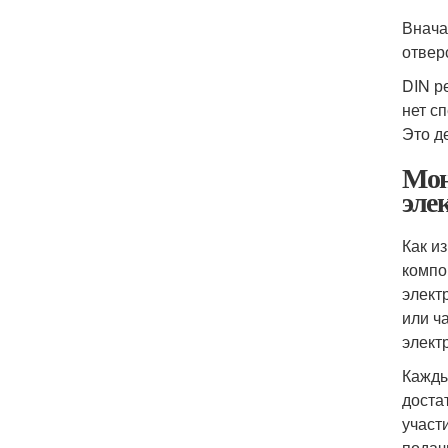
Внача
отвер
DIN р
нет с
Это д
Мон
эле
Как и
компо
элект
или ч
элект
Кажды
доста
участ
подач