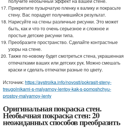
получите необычный эффект на вашей стене.
Прикрепите пузырчатую пленку к валику и покрасьте
стену. Вас порадует получившийся результат.
Нарисуйте на стены различные рисунки. Это может
быть, как и что-то очень серьезное и сложное и
простые детские рисунки типа.
Преобразите пространство. Сделайте контрастные
узоры на стене.
Также по-новому будет смотреться стена, украшенная
отпечатками ваших или детских рук. Можно смешать
краски и сделать отпечатки разные по цвету.
Источник:
https://aystroika.info/novosti/pokrasit-steny-
treugolnikami-s-malyarnoy-lentoy-kak-s-pomoshchyu-
prostoy-malyarnoy-lenty
Оригинальная покраска стен.
Необычная покраска стен: 20
неожиданных способов преобразить