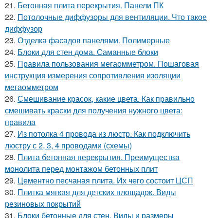
21.
Бетонная плита перекрытия. Панели ПК
22.
Потолочные диффузоры для вентиляции. Что такое
диффузор
23.
Отделка фасадов панелями. Полимерные
24.
Блоки для стен дома. Саманные блоки
25.
Правила пользования мегаомметром. Пошаговая
инструкция измерения сопротивления изоляции
мегаомметром
26.
Смешивание красок, какие цвета. Как правильно
смешивать краски для получения нужного цвета:
правила
27.
Из потолка 4 провода из люстр. Как подключить
люстру с 2, 3, 4 проводами (схемы)
28.
Плита бетонная перекрытия. Преимущества
монолита перед монтажом бетонных плит
29.
Цементно песчаная плита. Их чего состоит ЦСП
30.
Плитка мягкая для детских площадок. Виды
резиновых покрытий
31.
Блоки бетонные для стен. Виды и размеры