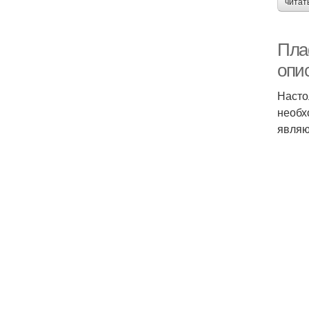
читат
Пла
опи
Насто
необх
являю