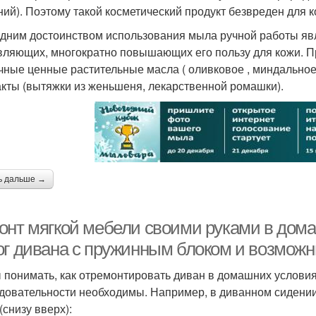
ний). Поэтому такой косметический продукт безвреден для к
дним достоинством использования мыла ручной работы явл
вляющих, многократно повышающих его пользу для кожи. 
чные ценные растительные масла ( оливковое , миндальное,
акты (вытяжки из женьшеня, лекарственной ромашки).
ь дальше →
онт мягкой мебели своими руками в дома
ог дивана с пружинным блоком и возмож
 понимать, как отремонтировать диван в домашних условиях
довательности необходимы. Например, в диванном сидении
(снизу вверх):