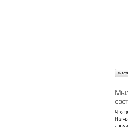
читат
Мыл
сос
Что т
Натур
арома