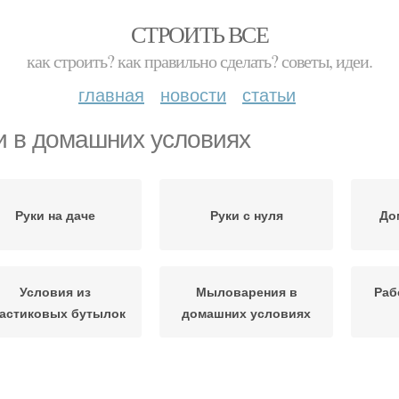
СТРОИТЬ ВСЕ
как строить? как правильно сделать? советы, идеи.
главная
новости
статьи
и в домашних условиях
Руки на даче
Руки с нуля
До
Условия из
Мыловарения в
Раб
астиковых бутылок
домашних условиях
Руки без мыльной
Основы в домашних
Ру