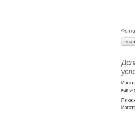
Фонта
читат
Дел
усл
Изгот
как э
Плюсы
Изгот