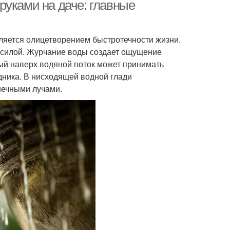
руками на даче: главные
ляется олицетворением быстротечности жизни.
ери в домашних
Руки с добором
 силой. Журчание воды создает ощущение
условиях
ый наверх водяной поток может принимать
дника. В нисходящей водной глади
нечными лучами.
уки из цемента
Условия для кладовки
овия без формы