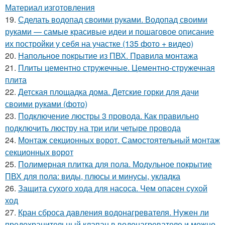
Материал изготовления
19.
Сделать водопад своими руками. Водопад своими
руками — самые красивые идеи и пошаговое описание
их постройки у себя на участке (135 фото + видео)
20.
Напольное покрытие из ПВХ. Правила монтажа
21.
Плиты цементно стружечные. Цементно-стружечная
плита
22.
Детская площадка дома. Детские горки для дачи
своими руками (фото)
23.
Подключение люстры 3 провода. Как правильно
подключить люстру на три или четыре провода
24.
Монтаж секционных ворот. Самостоятельный монтаж
секционных ворот
25.
Полимерная плитка для пола. Модульное покрытие
ПВХ для пола: виды, плюсы и минусы, укладка
26.
Защита сухого хода для насоса. Чем опасен сухой
ход
27.
Кран сброса давления водонагревателя. Нужен ли
предохранительный клапан в водонагревателе и можно