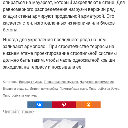
опираться на мауэрлат, который закрепляют к стене. Для
равномерного распределения нагрузки верхний ряд
кладки стены армируют продольной арматурой. Это
касается стен, изготовленных из кирпича или блоков
бетона.
Иногда для укрепления последнего ряда на нем
заливают армопояс . При строительстве террасы на
нижнем этаже проектирование стропильной системы
должно быть таким, чтобы часть односкатной крыши
заходила на террасу и покрывала ее.
Категории:
Веранды к дому
,
Пошаговая инструкция
,
Наружное оформление
,
Внешняя отделка
,
Летняя пристройка
,
Пристройка к дому
,
Пристройка из бруса
,
Пристройка из кирпича
Читайте также