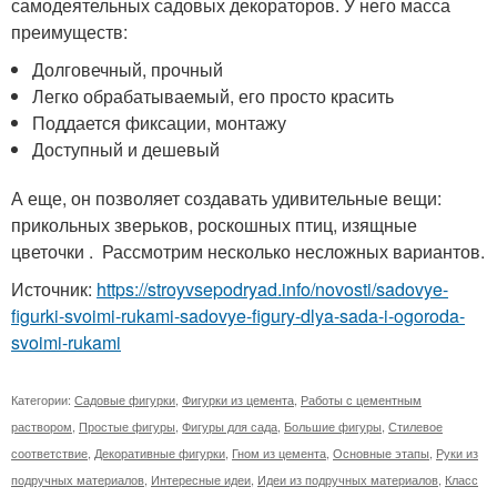
самодеятельных садовых декораторов. У него масса
преимуществ:
Долговечный, прочный
Легко обрабатываемый, его просто красить
Поддается фиксации, монтажу
Доступный и дешевый
А еще, он позволяет создавать удивительные вещи:
прикольных зверьков, роскошных птиц, изящные
цветочки . Рассмотрим несколько несложных вариантов.
Источник:
https://stroyvsepodryad.info/novosti/sadovye-
figurki-svoimi-rukami-sadovye-figury-dlya-sada-i-ogoroda-
svoimi-rukami
Категории:
Садовые фигурки
,
Фигурки из цемента
,
Работы с цементным
раствором
,
Простые фигуры
,
Фигуры для сада
,
Большие фигуры
,
Стилевое
соответствие
,
Декоративные фигурки
,
Гном из цемента
,
Основные этапы
,
Руки из
подручных материалов
,
Интересные идеи
,
Идеи из подручных материалов
,
Класс