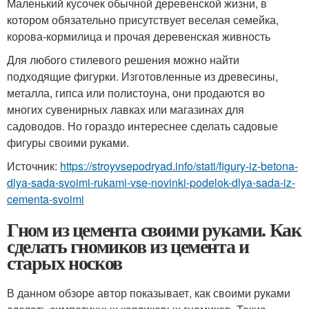
Маленький кусочек обычной деревенской жизни, в
котором обязательно присутствует веселая семейка,
корова-кормилица и прочая деревенская живность
Для любого стилевого решения можно найти
подходящие фигурки. Изготовленные из древесины,
металла, гипса или полистоуна, они продаются во
многих сувенирных лавках или магазинах для
садоводов. Но гораздо интереснее сделать садовые
фигуры своими руками.
Источник:
https://stroyvsepodryad.info/stati/figury-iz-betona-
dlya-sada-svoimi-rukami-vse-novinki-podelok-dlya-sada-iz-
cementa-svoimi
Гном из цемента своими руками. Как
сделать гномиков из цемента и
старых носков
В данном обзоре автор показывает, как своими руками