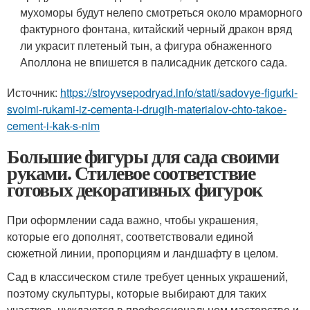
мухоморы будут нелепо смотреться около мраморного
фактурного фонтана, китайский черный дракон вряд
ли украсит плетеный тын, а фигура обнаженного
Аполлона не впишется в палисадник детского сада.
Источник:
https://stroyvsepodryad.info/stati/sadovye-figurki-
svoimi-rukami-iz-cementa-i-drugih-materialov-chto-takoe-
cement-i-kak-s-nim
Большие фигуры для сада своими
руками. Стилевое соответствие
готовых декоративных фигурок
При оформлении сада важно, чтобы украшения,
которые его дополнят, соответствовали единой
сюжетной линии, пропорциям и ландшафту в целом.
Сад в классическом стиле требует ценных украшений,
поэтому скульптуры, которые выбирают для таких
участков, нуждаются в профессиональном мастерстве и