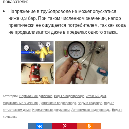
показатели:
Напряжение в трубопроводе не может опускаться
ниже 0,3 бар. При таком численном значении, напор
практически не ощущается потребителем, так как вода
не продавливается даже в пределах одного этажа.
Категории:
Нормальное давление
,
Воды в водопроводе
,
Этажный дом
,
Нормативные значения
,
Давление в водопроводе
,
Воды в квартире
,
Воды в
пятиэтажном доме
,
Нормативные документы
,
Автономные водопроводы
,
Воды в
хрущевке