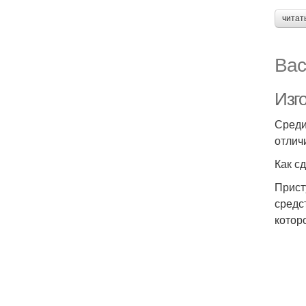
читат
Вас
Изг
Среди
отлич
Как с
Прист
средс
котор