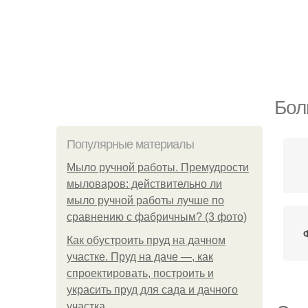
Бол
Популярные материалы
Мыло ручной работы. Премудрости
мыловаров: действительно ли
мыло ручной работы лучше по
сравнению с фабричным? (3 фото)
Как обустроить пруд на дачном
участке. Пруд на даче —, как
спроектировать, построить и
украсить пруд для сада и дачного
участка