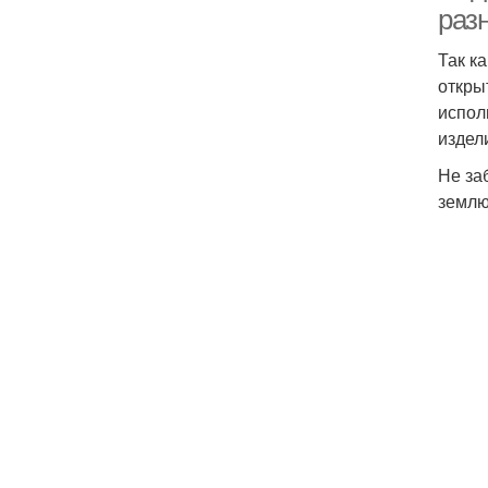
раз
Так к
откры
испол
издел
Не за
землю