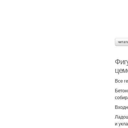
читат
Фигу
цем
Все г
Бетон
собир
Входн
Ладош
и укл