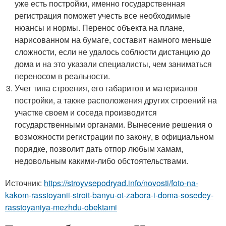
уже есть постройки, именно государственная
регистрация поможет учесть все необходимые
нюансы и нормы. Перенос объекта на плане,
нарисованном на бумаге, составит намного меньше
сложности, если не удалось соблюсти дистанцию до
дома и на это указали специалисты, чем заниматься
переносом в реальности.
Учет типа строения, его габаритов и материалов
постройки, а также расположения других строений на
участке своем и соседа производится
государственными органами. Вынесение решения о
возможности регистрации по закону, в официальном
порядке, позволит дать отпор любым хамам,
недовольным какими-либо обстоятельствами.
Источник:
https://stroyvsepodryad.info/novosti/foto-na-
kakom-rasstoyanii-stroit-banyu-ot-zabora-i-doma-sosedey-
rasstoyaniya-mezhdu-obektami