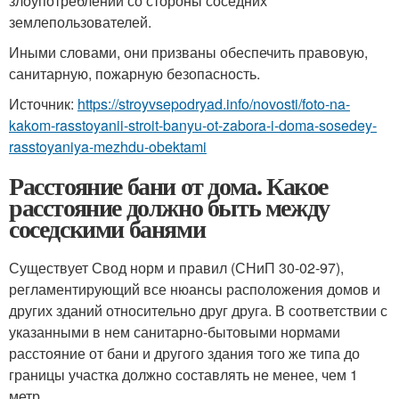
злоупотреблений со стороны соседних
землепользователей.
Иными словами, они призваны обеспечить правовую,
санитарную, пожарную безопасность.
Источник:
https://stroyvsepodryad.info/novosti/foto-na-
kakom-rasstoyanii-stroit-banyu-ot-zabora-i-doma-sosedey-
rasstoyaniya-mezhdu-obektami
Расстояние бани от дома. Какое
расстояние должно быть между
соседскими банями
Существует Свод норм и правил (СНиП 30-02-97),
регламентирующий все нюансы расположения домов и
других зданий относительно друг друга. В соответствии с
указанными в нем санитарно-бытовыми нормами
расстояние от бани и другого здания того же типа до
границы участка должно составлять не менее, чем 1
метр.