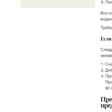
Пос
Все с
водон
Трубк
Если
Следу
челов
Сна
Для
Про
Про
80 
Пре
пре