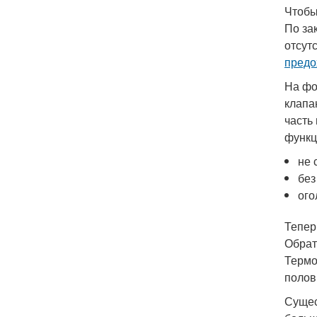
Чтобы
По за
отсут
предо
На фо
клапа
часть
функц
не 
без
ого
Тепер
Обрат
Термо
полов
Сущес