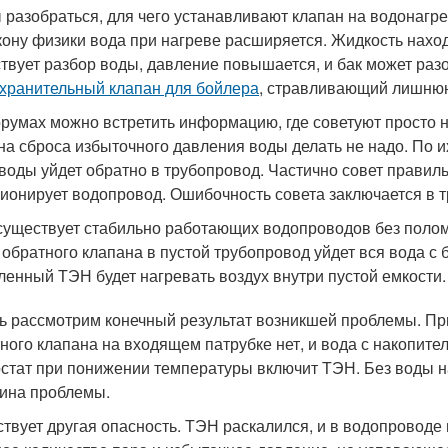
 разобраться, для чего устанавливают клапан на водонагр
кону физики вода при нагреве расширяется. Жидкость наход
ствует разбор воды, давление повышается, и бак может раз
хранительный клапан для бойлера
, стравливающий лишнюю
румах можно встретить информацию, где советуют просто н
на сброса избыточного давления воды делать не надо. По и
 воды уйдет обратно в трубопровод. Частично совет правиль
ионирует водопровод. Ошибочность совета заключается в т
существует стабильно работающих водопроводов без полом
 обратного клапана в пустой трубопровод уйдет вся вода с 
ленный ТЭН будет нагревать воздух внутри пустой емкости.
ь рассмотрим конечный результат возникшей проблемы. Пр
ного клапана на входящем патрубке нет, и вода с накопител
стат при понижении температуры включит ТЭН. Без воды на
ина проблемы.
твует другая опасность. ТЭН раскалился, и в водопроводе 