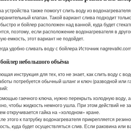
ва устройства также помогут слить воду из водонагревателя
хранительный клапан. Такой вариант слива подходит только
 быстро и бойлер расположен над ванной, куда будет стекат
ится, поэтому, если расположение водонагревателя в друго
ую емкость, этот вариант не подойдет.
егда удобно сливать воду с бойлера Источник nagrevalki.co
 бойлер небольшого объёма
ющая инструкция для тех, кто не знает, как слить воду с 
аботы потребуется обычный шланг и ключ (разводной или 
вий:
омощью гаечного ключа, нужно перекрыть холодную воду, а 
но, чтобы жидкость немного ушла. При этом действий не з
ем откручивается гайка на «холодном» кране.
ле этого к патрубку водонагревателя прикрепляется резин
ость, куда будет осуществляться слив. Если раковина или в