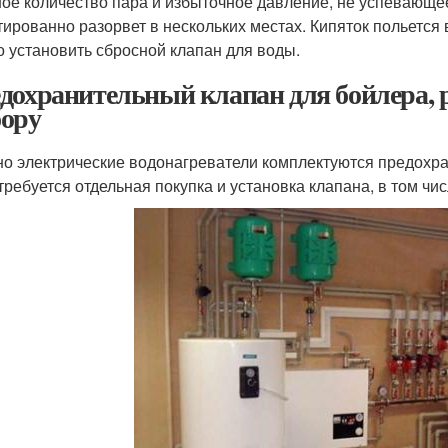
ое количество пара и избыточное давление, не успевающее
тированно разорвет в нескольких местах. Кипяток польется 
о установить сбросной клапан для воды.
дохранительный клапан для бойлера, 
ору
о электрические водонагреватели комплектуются предохра
 требуется отдельная покупка и установка клапана, в том чи