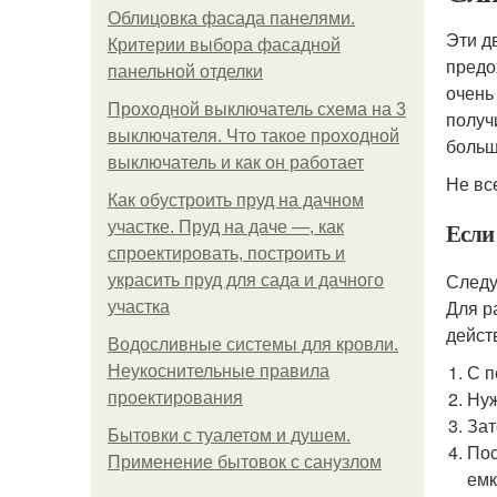
Облицовка фасада панелями.
Эти д
Критерии выбора фасадной
предо
панельной отделки
очень
Проходной выключатель схема на 3
получ
выключателя. Что такое проходной
больш
выключатель и как он работает
Не вс
Как обустроить пруд на дачном
Если
участке. Пруд на даче —, как
спроектировать, построить и
Следу
украсить пруд для сада и дачного
Для р
участка
дейст
Водосливные системы для кровли.
С п
Неукоснительные правила
Нуж
проектирования
Зат
Бытовки с туалетом и душем.
Пос
Применение бытовок с санузлом
емк