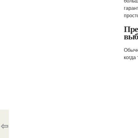
больш
гаран
прост
Пре
выб
Обычн
когда
⇦