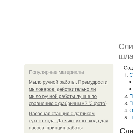
Сли
шла
Сод
Популярные материалы
С
Мыло ручной работы. Премудрости
мыловаров: действительно ли
П
мыло ручной работы лучше по
П
сравнению с фабричным? (3 фото)
О
Насосная станция с датчиком
П
сухого хода. Датчик сухого хода для
Сли
насоса: принцип работы