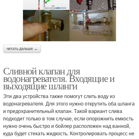
Клапан на бойлере
Перепускной клапан
читать дальше →
Протекание в
Водонагреватель к
водонагревателе
смесителю
Сливной клапан для
водонагревателя. Входящие и
выходящие шланги
Проточный
Водонагреватель к
водонагреватель
водопроводу
Эти два устройства также помогут слить воду из
водонагревателя. Для этого нужно открутить оба шланга
и предохранительный клапан. Такой вариант слива
подходит только в том случае, если опорожнить емкость
Водонагреватель в
нужно очень быстро и бойлер расположен над ванной,
частном доме
куда будет стекать жидкость. Контролировать процесс не