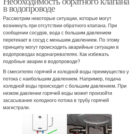
Необходимость обратного клапана
в водопроводе
Рассмотрим некоторые ситуации, которые могут
возникнуть при отсутствии обратного клапана. При
Клапан на бойлер
Сливной клапан
сообщении сосудов, вода с большим давлением
перетекает в сосуд с меньшим давлением. По этому
принципу могут происходить аварийные ситуации в
водопроводах водонагревателях. Как избежать
Клапан на
Клапан на
подобные аварии в водопроводе?
водонагревателе
водонагреватель
В смесителях горячей и холодной воды преимущество у
потока с наибольшим давлением. Например, подача
Безопасности для
холодной воды происходит с большим давлением. При
Аварийный клапан
больших
низком давлении горячей воды может произойти
водонагревателей
засасывание холодного потока в трубу горячей
магистрали.
Вод из
Клапан в
предохранительного
водонагревателе
клапана