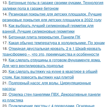
13.
Бетонные полы в гараже своими руками. Технология
заливки пола в гараже бетоном
14.
Резиновая покрытие для детских площадок. Лучшие
резиновые покрытия для детских площадок в 2022 году
15.
Как выбрать лучший силиконовый герметик для
ванной. Лучшие силиконовые герметики
16.
Бетонная плита перекрытия. Панели ПК
17.
Какая обычно температура в холодильнике. По зонам
18.
Откидная двуспальная кровать. 2 в 1 Шкаф-кровать
трансформер –, что это, преимущества и особенности
19.
Как сделать отдушины в готовом фундаменте дома.
Для чего вентилировать подполье
20.
Как сделать вытяжку на кухне в квартире в общий
стояк. Как повесить вытяжку над плитой
21.
Подпорный насос для воды. Циркуляционные
насосы
22.
Отделка стен панелями ПВХ. Декоративные панели
из пластика
23.
Подключение люстры с 4 проводами. Основные