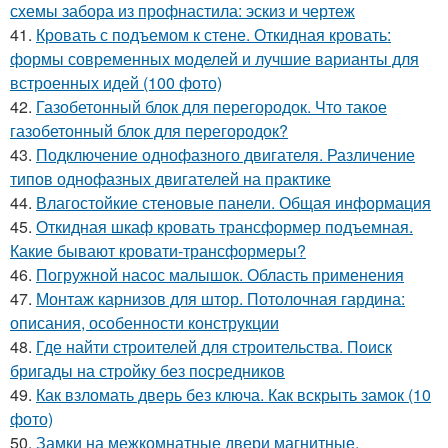
схемы забора из профнастила: эскиз и чертеж
41.
Кровать с подъемом к стене. Откидная кровать:
формы современных моделей и лучшие варианты для
встроенных идей (100 фото)
42.
Газобетонный блок для перегородок. Что такое
газобетонный блок для перегородок?
43.
Подключение однофазного двигателя. Различение
типов однофазных двигателей на практике
44.
Влагостойкие стеновые панели. Общая информация
45.
Откидная шкаф кровать трансформер подъемная.
Какие бывают кровати-трансформеры?
46.
Погружной насос малышок. Область применения
47.
Монтаж карнизов для штор. Потолочная гардина:
описания, особенности конструкции
48.
Где найти строителей для строительства. Поиск
бригады на стройку без посредников
49.
Как взломать дверь без ключа. Как вскрыть замок (10
фото)
50.
Замки на межкомнатные двери магнитные.