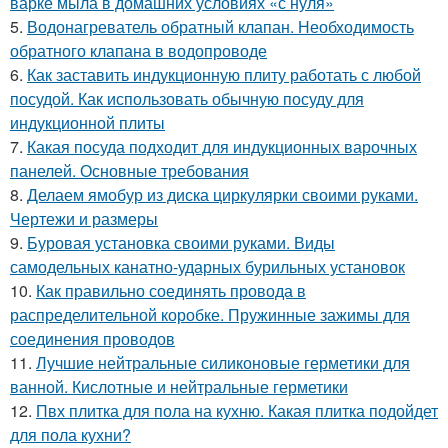
варке мыла в домашних условиях «с нуля»
5.
Водонагреватель обратный клапан. Необходимость
обратного клапана в водопроводе
6.
Как заставить индукционную плиту работать с любой
посудой. Как использовать обычную посуду для
индукционной плиты
7.
Какая посуда подходит для индукционных варочных
панелей. Основные требования
8.
Делаем ямобур из диска циркулярки своими руками.
Чертежи и размеры
9.
Буровая установка своими руками. Виды
самодельных канатно-ударных бурильных установок
10.
Как правильно соединять провода в
распределительной коробке. Пружинные зажимы для
соединения проводов
11.
Лучшие нейтральные силиконовые герметики для
ванной. Кислотные и нейтральные герметики
12.
Пвх плитка для пола на кухню. Какая плитка подойдет
для пола кухни?