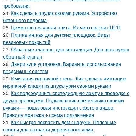
требования
24.
Как сделать прудик своими руками. Устройство
бетонного водоема
25.
Цементно песчаная плита. Их чего состоит ЦСП
26.
Плитка мягкая для детских площадок. Виды
резиновых покрытий
27.
Обратные клапаны для вентиляции. Для чего нужен
обратный клапан
28.
Двери купе установка. Варианты использования
раздвижных систем
29.
Имитация кирпичной стены. Как сделать имитацию
кирпичной кладки из штукатурки своими руками
30.
Как подсоединить светодиодную лампу к проводке с
двумя проводами. Подключение светильника своими
руками — пошаговая инструкция с фото и видео.
Правила монтажа + схема подключения
31.
Как быстро покрасить дом снаружи. Полезные
советы для покраски деревянного дома