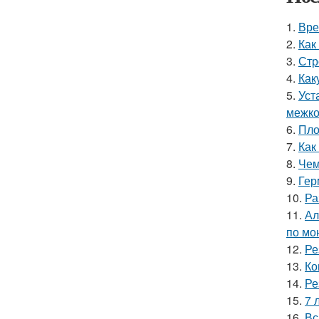
1.
Вре
2.
Как
3.
Стр
4.
Как
5.
Уст
межко
6.
Пло
7.
Как
8.
Чем
9.
Гер
10.
Ра
11.
Ал
по мо
12.
Ре
13.
Ко
14.
Ре
15.
7 
16.
Вс