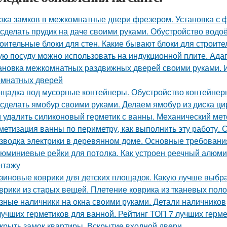
зка замков в межкомнатные двери фрезером. Установка с 
 сделать прудик на даче своими руками. Обустройство вод
оительные блоки для стен. Какие бывают блоки для строите
ую посуду можно использовать на индукционной плите. Ада
ановка межкомнатных раздвижных дверей своими руками. 
мнатных дверей
щадка под мусорные контейнеры. Обустройство контейнер
 сделать ямобур своими руками. Делаем ямобур из диска ц
 удалить силиконовый герметик с ванны. Механический мет
метизация ванны по периметру, как выполнить эту работу. 
зводка электрики в деревянном доме. Основные требовани
юминиевые рейки для потолка. Как устроен реечный алюми
нтажу
зиновые коврики для детских площадок. Какую лучше выбр
врики из старых вещей. Плетение коврика из тканевых поло
зные наличники на окна своими руками. Детали наличников
лучших герметиков для ванной. Рейтинг ТОП 7 лучших герм
крыть замок квартиры. Вскрытие входной двери