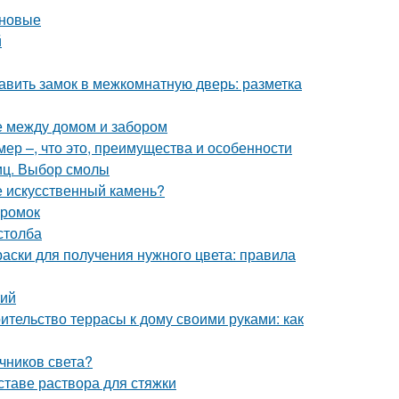
оновые
й
авить замок в межкомнатную дверь: разметка
е между домом и забором
ер –, что это, преимущества и особенности
иц. Выбор смолы
е искусственный камень?
кромок
столба
раски для получения нужного цвета: правила
тий
ительство террасы к дому своими руками: как
чников света?
ставе раствора для стяжки