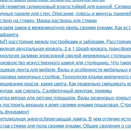
ей-герметик силиконовый влагостойкий для ванной. Силик
ичные панели для стен. Описание, плюсы и минусы панеле
створ на стяжку. Марка раствора для стяжки
езаем замок в межкомнатную дверь своими руками. Как вст
рафарета
иП расстояние между постройками и заборами. Расстояни
кидная двуспальная кровать. 2 в 1 Шкаф-кровать трансформ
хнология заливки эпоксидной смолой деревянных столешн
оизводство искусственного камня для столешниц. Что тако
рцевая лента для мебели. Виды и особенности мебельных 
тановка кирпичных столбов. Технология кладки кирпичного 
ешивание красок, какие цвета. Как правильно смешивать к
купаж, как сделать. Салфеточный декупаж: приемы
итка мягкая для детских площадок. Виды резиновых покры
к построить веранду к дому своими руками пошаговая. Стро
ть фундамент
етодиодная энергосберегающая лампа. В чем отличие исто
став стяжки для пола своими руками. Общие сведения о со