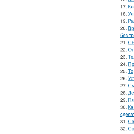
17.
Кл
18.
Ул
19.
Ра
20.
Вр
без т
21.
СН
22.
От
23.
Те
24.
Пр
25.
То
26.
Ус
27.
См
28.
Де
29.
Пл
30.
Ка
сдела
31.
Св
32.
Со