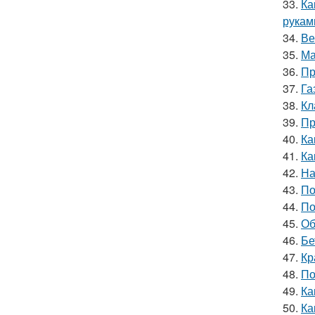
33.
Ка
рукам
34.
Ве
35.
Ма
36.
Пр
37.
Га
38.
Кл
39.
Пр
40.
Ка
41.
Ка
42.
На
43.
По
44.
По
45.
Об
46.
Бе
47.
Кр
48.
По
49.
Ка
50.
Ка