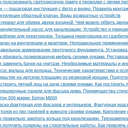
к подсоединить светодиодную лампу к проводке с двумя п
и — пошаговая инструкция с фото и видео. Правила монта
нтиляция обратный клапан. Виды возвратных устройств
териал для обивки двери входной. Чем можно оббить двер
инудительный насос для канализации. Устройство и принци
зоблоки для перегородок. Толщина перегородок из газобето
апан на вентиляцию в квартире. Неправильное применени
авильное армирование ленточного фундамента. Установка
к обновить полированную мебель своими руками. Реставр
к заменить бачок на унитазе. Необходимые материалы и и
сос малыш для колодца. Технические характеристики и ос
крытие на детскую площадку из резиновой крошки. Подгот
строить летний душ на даче своими руками. Как построить 
лицовочные панели для фасада дома. Преимущества стено
тон 300 марки. Бетон М200
аска фактурная для фасадов и интерьеров. Фактурная крас
толок из пвх панелей в комнате своими руками. Крепление
к правильно закопать кольца под канализацию. Трехкамерн
к получить подряды на строительные работы. Как привлечь 