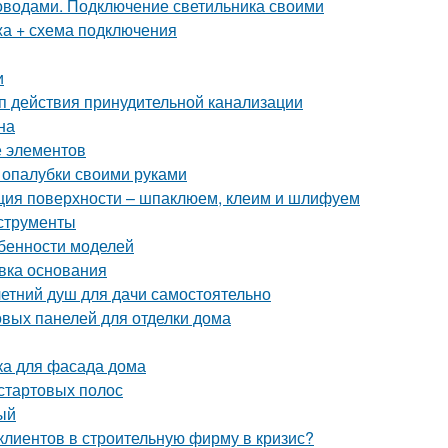
роводами. Подключение светильника своими
жа + схема подключения
и
п действия принудительной канализации
на
е элементов
 опалубки своими руками
ация поверхности – шпаклюем, клеим и шлифуем
нструменты
обенности моделей
овка основания
летний душ для дачи самостоятельно
вых панелей для отделки дома
ка для фасада дома
 стартовых полос
ый
клиентов в строительную фирму в кризис?