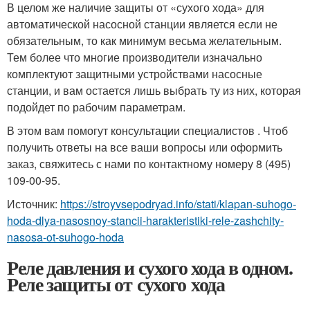
В целом же наличие защиты от «сухого хода» для
автоматической насосной станции является если не
обязательным, то как минимум весьма желательным.
Тем более что многие производители изначально
комплектуют защитными устройствами насосные
станции, и вам остается лишь выбрать ту из них, которая
подойдет по рабочим параметрам.
В этом вам помогут консультации специалистов . Чтоб
получить ответы на все ваши вопросы или оформить
заказ, свяжитесь с нами по контактному номеру 8 (495)
109-00-95.
Источник:
https://stroyvsepodryad.info/stati/klapan-suhogo-
hoda-dlya-nasosnoy-stancii-harakteristiki-rele-zashchity-
nasosa-ot-suhogo-hoda
Реле давления и сухого хода в одном.
Реле защиты от сухого хода