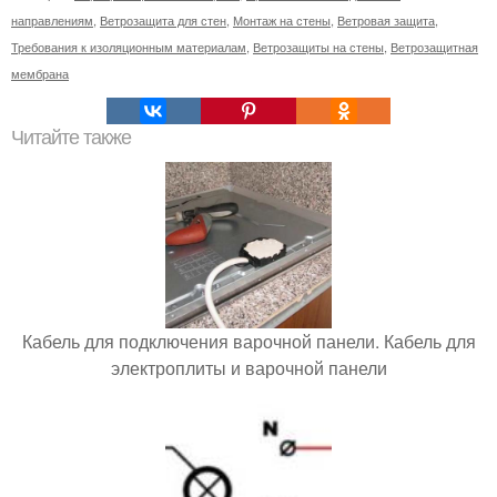
направлениям
,
Ветрозащита для стен
,
Монтаж на стены
,
Ветровая защита
,
Требования к изоляционным материалам
,
Ветрозащиты на стены
,
Ветрозащитная
мембрана
Читайте также
Кабель для подключения варочной панели. Кабель для
электроплиты и варочной панели