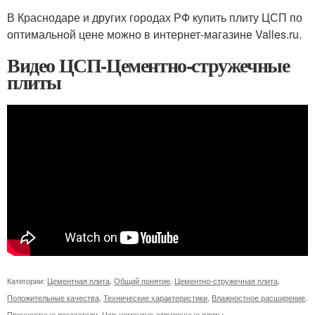
В Краснодаре и других городах РФ купить плиту ЦСП по
оптимальной цене можно в интернет-магазине Valles.ru.
Видео ЦСП-Цементно-стружечные
плиты
Категории:
Цементная плита
,
Общий понятие
,
Цементно-стружечная плита
,
Положительные качества
,
Технические характеристики
,
Влажностное расширение
,
Прочностные показатели
,
Цсп-цементно-стружечные плиты