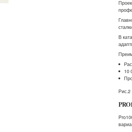
Проек
профе
Главн
сталк
В кат
адапт
Преим
Рас
10 
Про
Рис.2
PRO
Pro10
вариа