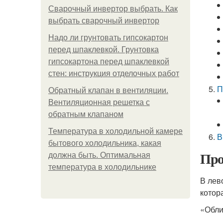
Сварочный инвертор выбрать. Как
выбрать сварочный инвертор
Надо ли грунтовать гипсокартон
перед шпаклевкой. Грунтовка
гипсокартона перед шпаклевкой
стен: инструкция отделочных работ
П
Обратный клапан в вентиляции.
Вентиляционная решетка с
обратным клапаном
Температура в холодильной камере
В
бытового холодильника, какая
Про
должна быть. Оптимальная
температура в холодильнике
В лев
котор
«Обли