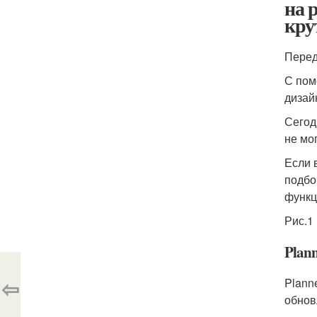
на 
кру
Перед
С пом
дизай
Сегод
не мо
Если 
подбо
функц
Рис.1
Plan
⇦
Plann
обнов