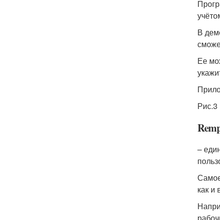
Прогр
учёто
В дем
сможе
Ее мо
укажи
Прило
Рис.3
Remp
– еди
польз
Самое
как и
Напри
рабоч