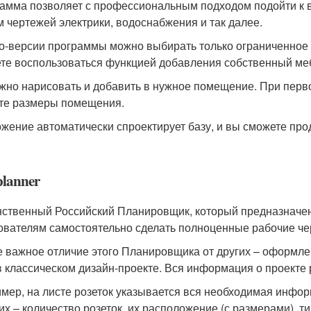
амма позволяет с профессиональным подходом подойти к 
м чертежей электрики, водоснабжения и так далее.
о-версии программы можно выбирать только ограниченное ч
те воспользоваться функцией добавления собственный ме
жно нарисовать и добавить в нужное помещение. При перв
те размеры помещения.
жение автоматически спроектирует базу, и вы сможете про
lanner
нственный Российский Планировщик, который предназначен
ователям самостоятельно сделать полноценные рабочие че
 важное отличие этого Планировщика от других – оформлен
 в классическом дизайн-проекте. Вся информация о проекте
мер, на листе розеток указывается вся необходимая инфор
их – количество розеток, их расположение (с размерами), ти