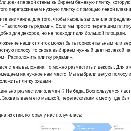
блицовки первой стены выбираем бежевую плитку, которую
того перетаскиваем нужную плитку с помощью левой клави
ите внимание, для того, чтобы кафель заполнила определен
у «Расположить рядами». Если мы просто перетащим плитку 
добно для декоров, но не подходит для большой площади.
ложение наших плиток может быть горизонтальным или ве
астную полосу, то снова выбираем нужный цвет из левой ча
ом «Расположить плитку рядами».
 вся стена выложена, то можно разместить и декоры. Для 
емещаем на нужное нам место. Мы выбрали целую полосу и
оложить плитку рядами».
вильно разместили элемент? Не беда. Воспользуемся лас
. Захватываем его мышкой, перетаскиваем к месту, где бы
.
на из стен, которая у нас получилась: