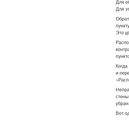
Для о
Для э
Обрат
пункт
Это у
Распо
контр
пункт
Когда
и пер
«Расп
Непра
стены
убран
Вот од