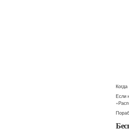
Когда
Если 
«Расп
Пораб
Бес