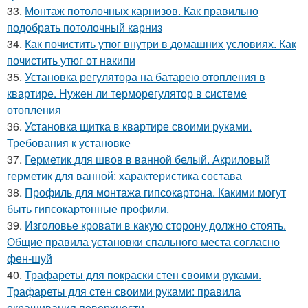
33.
Монтаж потолочных карнизов. Как правильно
подобрать потолочный карниз
34.
Как почистить утюг внутри в домашних условиях. Как
почистить утюг от накипи
35.
Установка регулятора на батарею отопления в
квартире. Нужен ли терморегулятор в системе
отопления
36.
Установка щитка в квартире своими руками.
Требования к установке
37.
Герметик для швов в ванной белый. Акриловый
герметик для ванной: характеристика состава
38.
Профиль для монтажа гипсокартона. Какими могут
быть гипсокартонные профили.
39.
Изголовье кровати в какую сторону должно стоять.
Общие правила установки спального места согласно
фен-шуй
40.
Трафареты для покраски стен своими руками.
Трафареты для стен своими руками: правила
окрашивания поверхности