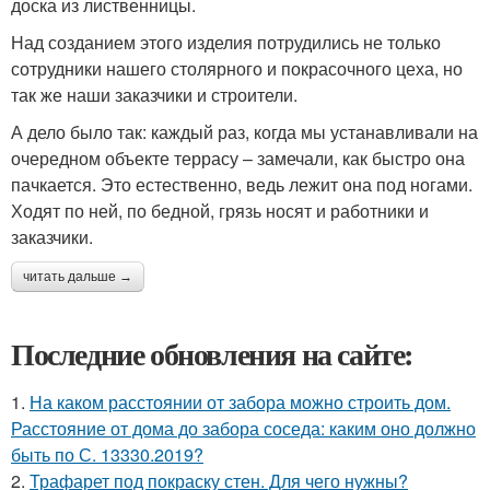
доска из лиственницы.
Над созданием этого изделия потрудились не только
сотрудники нашего столярного и покрасочного цеха, но
так же наши заказчики и строители.
А дело было так: каждый раз, когда мы устанавливали на
очередном объекте террасу – замечали, как быстро она
пачкается. Это естественно, ведь лежит она под ногами.
Ходят по ней, по бедной, грязь носят и работники и
заказчики.
читать дальше →
Последние обновления на сайте:
1.
На каком расстоянии от забора можно строить дом.
Расстояние от дома до забора соседа: каким оно должно
быть по С. 13330.2019?
2.
Трафарет под покраску стен. Для чего нужны?