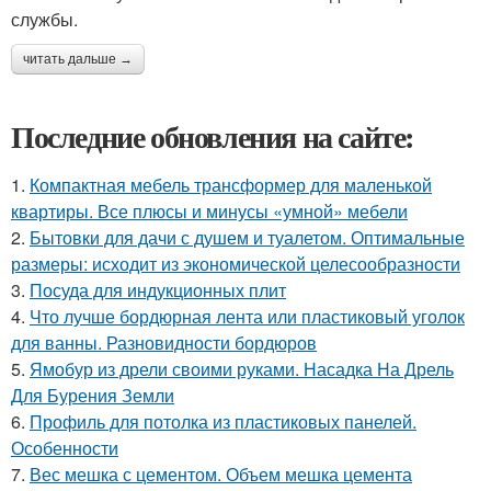
службы.
читать дальше →
Последние обновления на сайте:
1.
Компактная мебель трансформер для маленькой
квартиры. Все плюсы и минусы «умной» мебели
2.
Бытовки для дачи с душем и туалетом. Оптимальные
размеры: исходит из экономической целесообразности
3.
Посуда для индукционных плит
4.
Что лучше бордюрная лента или пластиковый уголок
для ванны. Разновидности бордюров
5.
Ямобур из дрели своими руками. Насадка На Дрель
Для Бурения Земли
6.
Профиль для потолка из пластиковых панелей.
Особенности
7.
Вес мешка с цементом. Объем мешка цемента