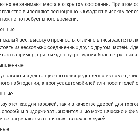
ютно не занимают места в открытом состоянии. При этом о
тельства выполняют полноценно. Обладают высоким тепл
нтаж не потребует много времени.
ионные
 малый вес, высокую прочность, отлично вписываются в л
стоять из нескольких соединенных друг с другом частей. И
итах (например, при въезде внутрь здания большегрузных а
ышленные
 управляться дистанционно непосредственно из помещения
ного наблюдения, а пропуск автомобилей или посетителей 
ашные
ьзуются как для гаражей, так и в качестве дверей для торг
, способны выдерживать значительные механические и физи
 и не нагреваются от прямых солнечных лучей.
нные