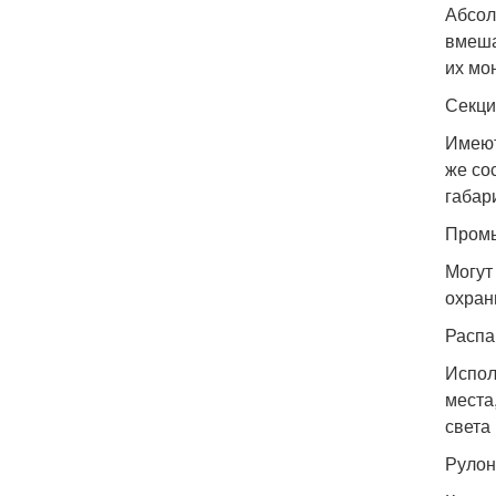
Абсол
вмеша
их мо
Секц
Имеют
же со
габар
Пром
Могут
охран
Расп
Испол
места
света
Руло