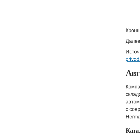
Кронш
Далее
Источ
privod
Авт
Компа
склад
автом
с сов
Herma
Ката