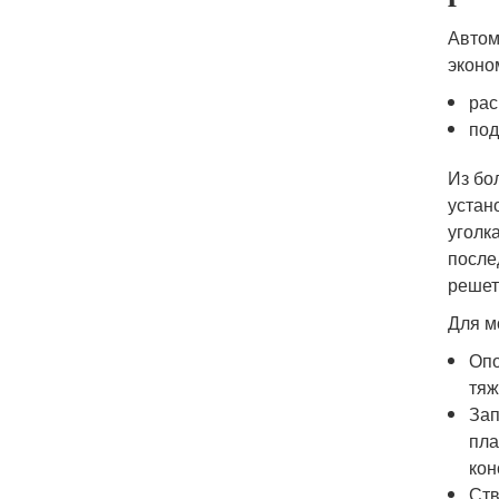
Автом
эконо
рас
под
Из бо
устан
уголк
после
решет
Для м
Опо
тяж
Зап
пла
кон
Ств