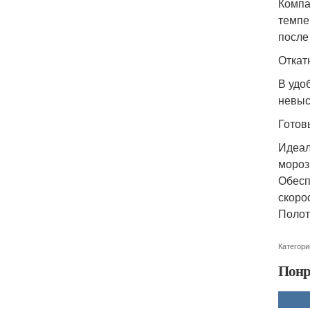
Компа
темпе
после
Откат
В удо
невыс
Готов
Идеал
мороз
Обесп
скоро
Полот
Категори
Понр