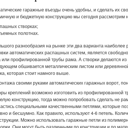
атические гаражные въезды очень удобны, и сделать их сво
мичную и бюджетную конструкцию мы сегодня рассмотрим н
пашных створках;
ъемных полотнах.
льшого разнообразия на рынке эти два варианта наиболее
овки автоматических распашных систем, является свободно
а или профилированной трубы рама. А створки делаются из 
дующем обшивается металлическим листом или деревянной 
ка, которая стоит намного выше.
онтажа своими руками автоматических гаражных ворот, по
ры креплений возможно изготовить из профилированной тру
елую конструкцию, тогда можно попробовать сделать не ра
астись специальными качественными петлями, которые поз
вно и бесшумно. Как правило, используют 4-6 петель. Коли
струкции. Можно использовать гаражные петли из полимер
орки. Они могут быть различными по конструкции и по мат