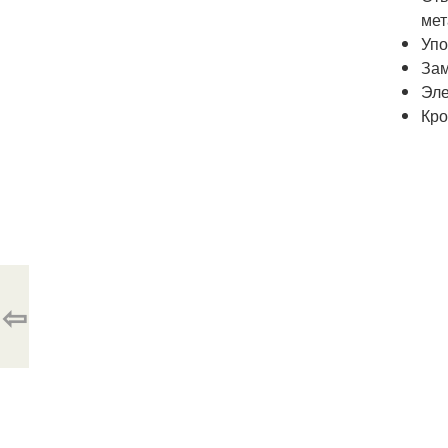
мет
Упо
Зам
Эле
Кро
⇦