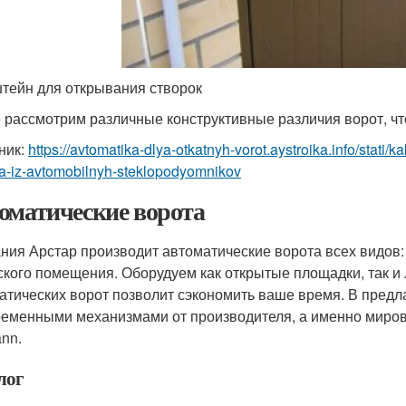
тейн для открывания створок
 рассмотрим различные конструктивные различия ворот, чт
ник:
https://avtomatika-dlya-otkatnyh-vorot.aystroika.info/stati/
a-iz-avtomobilnyh-steklopodyomnikov
оматические ворота
ния Арстар производит автоматические ворота всех видов: 
ского помещения. Оборудуем как открытые площадки, так 
атических ворот позволит сэкономить ваше время. В пред
ременными механизмами от производителя, а именно мировых
nn.
лог