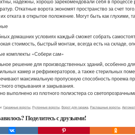
ктны, надежны, хорошо зарекомендовали себя в процессе
ратур. Откатные ворота экономят пространство за счет тог
 их отката в открытое положение. Могут быть как глухими, т
ные
бных домашних условиях каждый сможет собрать самостоя
окая стоимость, быстрый монтаж, всегда есть на складе, оп
ые комплекты «Собери сам»
ьное решение для производственных зданий, особенно дл
ильных камер и рефрижераторов, а также стерильных пом
ечивают максимальную пропускную способность проема пр
стного открывания и закрывания.
но выполнено из плотного полиэстера со светопрозрачным
и:
Гаражные вороты
,
Рулонные вороты
,
Ворот для гаража
,
Распашные вороты
,
Автомат
авилось? Поделитесь с друзьями!