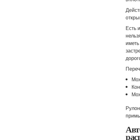
Дейст
откры
Есть 
нельз
иметь
застр
дорог
Переч
Мож
Кон
Мож
Рулон
примы
Авт
рас