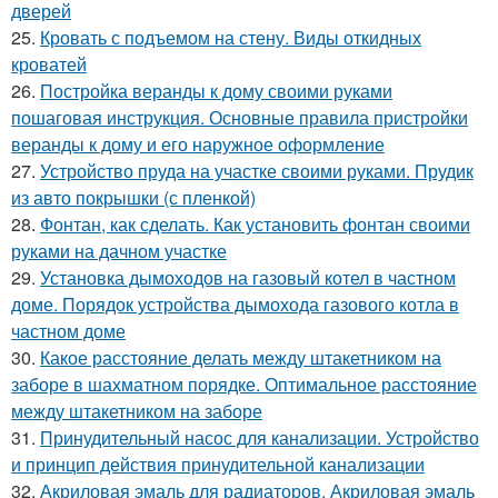
дверей
25.
Кровать с подъемом на стену. Виды откидных
кроватей
26.
Постройка веранды к дому своими руками
пошаговая инструкция. Основные правила пристройки
веранды к дому и его наружное оформление
27.
Устройство пруда на участке своими руками. Прудик
из авто покрышки (с пленкой)
28.
Фонтан, как сделать. Как установить фонтан своими
руками на дачном участке
29.
Установка дымоходов на газовый котел в частном
доме. Порядок устройства дымохода газового котла в
частном доме
30.
Какое расстояние делать между штакетником на
заборе в шахматном порядке. Оптимальное расстояние
между штакетником на заборе
31.
Принудительный насос для канализации. Устройство
и принцип действия принудительной канализации
32.
Акриловая эмаль для радиаторов. Акриловая эмаль