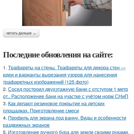
читать дальше →
Последние обновления на сайте:
1.
Трафареты на стены. Трафареты для декора стен —
идеи и варианты вырезания узоров для нанесения
трафаретных изображений (125 фото)
2.
Сосед построил двухэтажную баню с отступом 1 метр
от.. Расположение бани на участке с учётом норм СНиП
3.
Как делают резиновое покрытие на детских
площадках. Приготовление смеси
4.
Профиль для экрана под ванну. Виды и особенности
раздвижных экранов
5.
Изготовление ручного бура для земли своими руками.