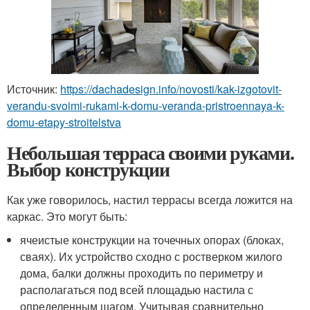
Источник:
https://dachadesign.info/novosti/kak-izgotovit-
verandu-svoimi-rukami-k-domu-veranda-pristroennaya-k-
domu-etapy-stroitelstva
Небольшая терраса своими руками.
Выбор конструкции
Как уже говорилось, настил террасы всегда ложится на
каркас. Это могут быть:
ячеистые конструкции на точечных опорах (блоках,
сваях). Их устройство сходно с ростверком жилого
дома, балки должны проходить по периметру и
располагаться под всей площадью настила с
определенным шагом. Учитывая сравнительно