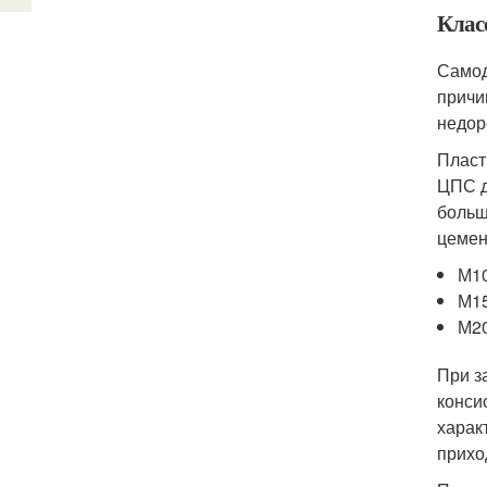
Клас
Самод
причи
недор
Пласт
ЦПС д
больш
цемен
М10
М15
М20
При з
конси
харак
прихо