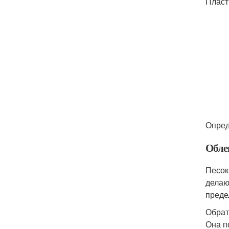
Пласт
Опред
Обле
Песок
делаю
преде
Обрат
Она п