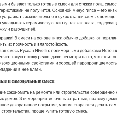
выми бывают только готовые смеси для стяжки пола, самос
теристиками не получится. Основной минус гипса – его низка
 устраивать исключительно в сухих отапливаемых помещен
я укладывать керамическую плитку, так как влага, содержащ
жку и разрушит её.
правки! В смеси на основе гипса обычно добавляют портл
ить их прочность и влагостойкость.
вая смесь Русеан Nivelir с полимерными добавками Источни
няют такую стяжку редко, даже несмотря на то, что стоит 
изоляционными свойствами и хорошей паропроницаемость
опадании в неё влаги.
вые и самодельные смеси
ие сэкономить на ремонте или строительстве совершенно
ых домов. Эти мероприятия очень затратные, поэтому цемен
ное декоративное покрытие, многие стараются делать сами
 строительства, проще купить готовую смесь.