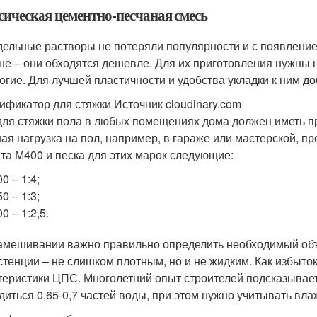
сическая цементно-песчаная смесь
ельные растворы не потеряли популярности и с появление
не – они обходятся дешевле. Для их приготовления нужны ц
огие. Для лучшей пластичности и удобства укладки к ним 
ификатор для стяжки Источник cloudinary.com
ля стяжки пола в любых помещениях дома должен иметь пр
ая нагрузка на пол, например, в гараже или мастерской, п
та М400 и песка для этих марок следующие:
0 – 1:4;
0 – 1:3;
0 – 1:2,5.
амешивании важно правильно определить необходимый объ
стенции – не слишком плотным, но и не жидким. Как избыток
теристики ЦПС. Многолетний опыт строителей подсказывает
диться 0,65-0,7 частей воды, при этом нужно учитывать вла