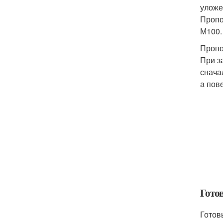
уложе
Пропо
М100.
Пропо
При з
снача
а пов
Гото
Готов