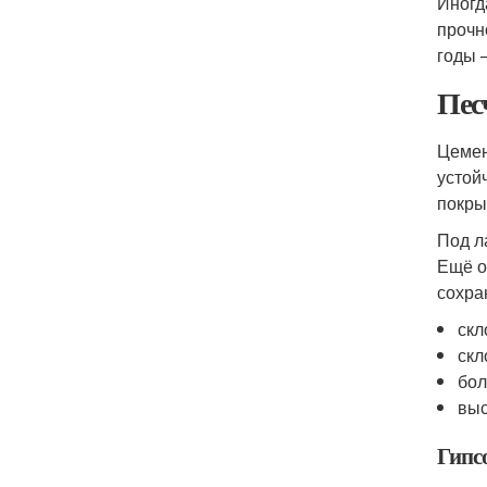
Иногд
прочн
годы 
Пес
Цемен
устой
покры
Под л
Ещё о
сохра
скл
скл
бол
выс
Гипс