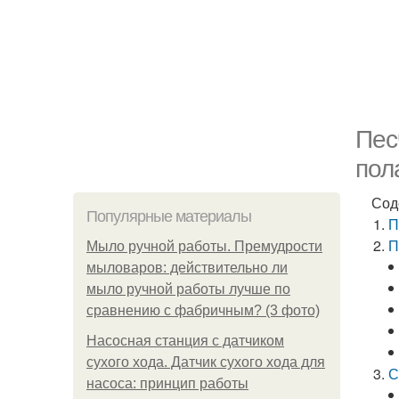
Пес
пол
Сод
Популярные материалы
П
П
Мыло ручной работы. Премудрости
мыловаров: действительно ли
мыло ручной работы лучше по
сравнению с фабричным? (3 фото)
Насосная станция с датчиком
сухого хода. Датчик сухого хода для
С
насоса: принцип работы