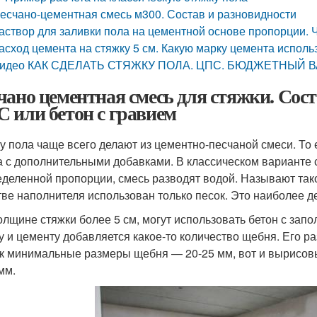
есчано-цементная смесь м300. Состав и разновидности
аствор для заливки пола на цементной основе пропорции. 
асход цемента на стяжку 5 см. Какую марку цемента исполь
идео КАК СДЕЛАТЬ СТЯЖКУ ПОЛА. ЦПС. БЮДЖЕТНЫЙ 
чано цементная смесь для стяжки. Сост
 или бетон с гравием
у пола чаще всего делают из цементно-песчаной смеси. То е
а с дополнительными добавками. В классическом варианте 
еделенной пропорции, смесь разводят водой. Называют тако
тве наполнителя использован только песок. Это наиболее 
олщине стяжки более 5 см, могут использовать бетон с запо
ку и цементу добавляется какое-то количество щебня. Его 
ак минимальные размеры щебня — 20-25 мм, вот и вырисов
мм.