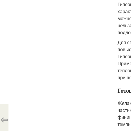
Гипсо
харак
можно
нельз
подло
Для с
повыс
Гипсо
Приме
тепло
при п
Гото
Желан
частн
⇦
финиш
темпы