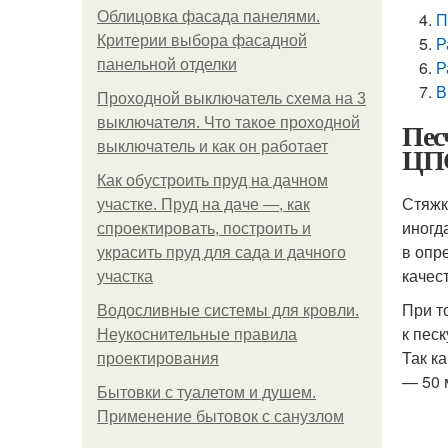
Облицовка фасада панелями.
П
Критерии выбора фасадной
Р
панельной отделки
Р
В
Проходной выключатель схема на 3
выключателя. Что такое проходной
Пес
выключатель и как он работает
ЦПС
Как обустроить пруд на дачном
Стяжк
участке. Пруд на даче —, как
иногд
спроектировать, построить и
в опр
украсить пруд для сада и дачного
качес
участка
При т
Водосливные системы для кровли.
к пес
Неукоснительные правила
Так к
проектирования
— 50 
Бытовки с туалетом и душем.
Применение бытовок с санузлом