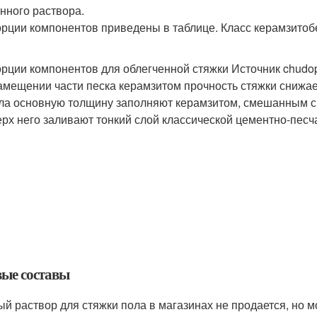
нного раствора.
рции компонентов приведены в таблице. Класс керамзитобе
рции компонентов для облегченной стяжки Источник chudop
амещении части песка керамзитом прочность стяжки снижае
ла основную толщину заполняют керамзитом, смешанным с
ерх него заливают тонкий слой классической цементно-песч
вые составы
ый раствор для стяжки пола в магазинах не продается, но м