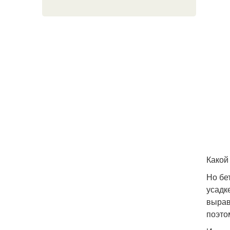
Какой
Но бе
усадк
вырав
поэто