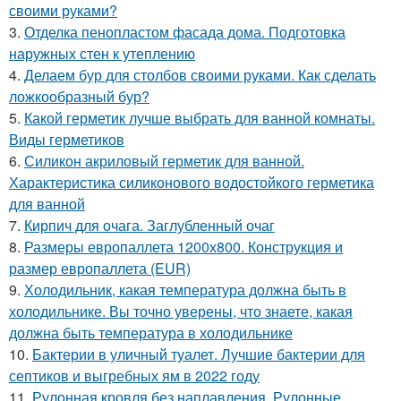
своими руками?
3.
Отделка пенопластом фасада дома. Подготовка
наружных стен к утеплению
4.
Делаем бур для столбов своими руками. Как сделать
ложкообразный бур?
5.
Какой герметик лучше выбрать для ванной комнаты.
Виды герметиков
6.
Силикон акриловый герметик для ванной.
Характеристика силиконового водостойкого герметика
для ванной
7.
Кирпич для очага. Заглубленный очаг
8.
Размеры европаллета 1200х800. Конструкция и
размер европаллета (EUR)
9.
Холодильник, какая температура должна быть в
холодильнике. Вы точно уверены, что знаете, какая
должна быть температура в холодильнике
10.
Бактерии в уличный туалет. Лучшие бактерии для
септиков и выгребных ям в 2022 году
11.
Рулонная кровля без наплавления. Рулонные