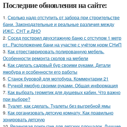
Последние обновления на сайте:
1.
Сколько надо отступить от забора при строительстве
бани. Законодательные и реальные различия между
ИЖС, СНТ и ДНО
2.
Сосед построил двухэтажную баню с отступом 1 метр
от.. Расположение бани на участке с учётом норм СНиП
3.
Как отреставрировать полированную мебель.
Особенности ремонта сколов на мебели
4.
Как сделать садовый бур своими руками. Детали
ямобура и особенности его работы
5.
Станок буровой для мотобура. Комментарии 21
6.
Ручной ямобур своими руками. Общая информация
7.
Как выбрать герметик для душевых кабин. Что важно
при выборе?
8.
Туалет, как сделать. Туалеты без выгребной ямы
9.
Как организовать детскую комнату. Как правильно
зонировать детскую
10.
Резиновая покрытие для детских площадок. Лучшие