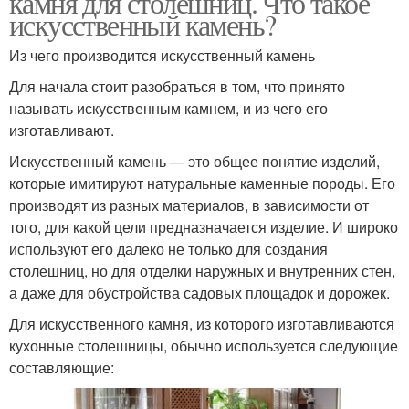
камня для столешниц. Что такое
искусственный камень?
Из чего производится искусственный камень
Искусственные камни
Столешницы из камня
Для начала стоит разобраться в том, что принято
называть искусственным камнем, и из чего его
изготавливают.
Искусственный камень — это общее понятие изделий,
Акриловые
Мебель из акрилового
которые имитируют натуральные каменные породы. Его
столешницы
камня
производят из разных материалов, в зависимости от
того, для какой цели предназначается изделие. И широко
используют его далеко не только для создания
Мебель из
столешниц, но для отделки наружных и внутренних стен,
Камень в москве
искусственного камня
а даже для обустройства садовых площадок и дорожек.
Для искусственного камня, из которого изготавливаются
кухонные столешницы, обычно используется следующие
составляющие:
Столешницы из
акрилового камня