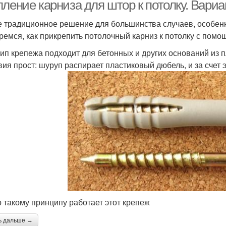
пление карниза для штор к потолку. Вари
 традиционное решение для большинства случаев, особенно
ремся, как прикрепить потолочный карниз к потолку с помо
рофильный карниз
тип крепежа подходит для бетонных и других оснований из 
вия прост: шуруп распирает пластиковый дюбель, и за счет 
о такому принципу работает этот крепеж
ь дальше →