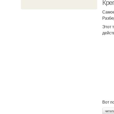
Кре
Самое
Разбе
П
Этот 
дейст
Вот п
читат