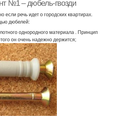
потолку
ант №1 – дюбель-гвозди
 если речь идет о городских квартирах.
щью дюбелей:
плотного однородного материала . Принцип
этого он очень надежно держится;