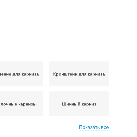
ление для карниза
Кронштейн для карниза
олочные карнизы
Шинный карниз
Показать все
низ к бетонному
Карниз к потолку