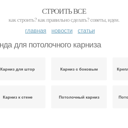
СТРОИТЬ ВСЕ
как строить? как правильно сделать? советы, идеи.
главная
новости
статьи
нда для потолочного карниза
Карниз для штор
Карниз с боковым
Креп
Карниз к стене
Потолочный карниз
Пот
Кар
Лента на карниз
Карниз на стену