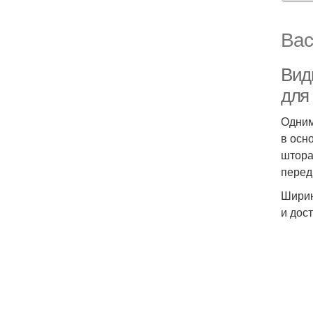
Вас
Вид
для
Одним
в осн
штора
перед
Ширин
и дост