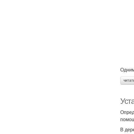
Одним
читат
Уст
Опред
помощ
В дер