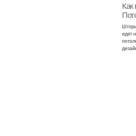
Как 
Пот
Шторы
идет 
потол
дизай