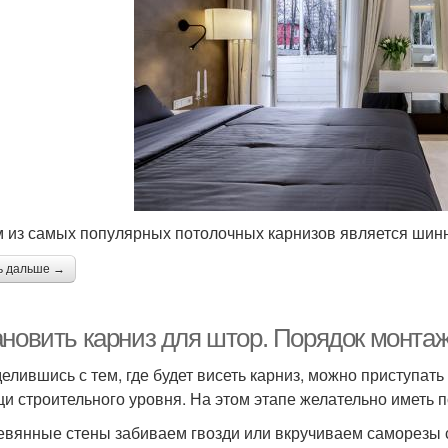
 из самых популярных потолочных карнизов является шин
ь дальше →
ановить карниз для штор. Порядок монта
елившись с тем, где будет висеть карниз, можно приступат
и строительного уровня. На этом этапе желательно иметь п
евянные стены забиваем гвозди или вкручиваем саморезы с