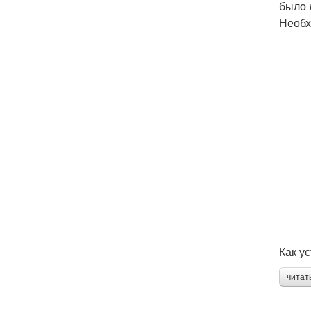
было 
Необх
Как у
читат