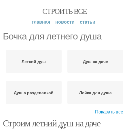
СТРОИТЬ ВСЕ
главная
новости
статьи
Бочка для летнего душа
Летний душ
Душ на даче
Душ с раздевалкой
Лейка для душа
Показать все
Строим летний душ на даче
Тёплый душ
Душ с покатой крышей