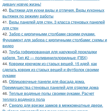
дивану новую жизнь!
40.
Вытяжки для кухни виды и отличия. Виды кухонных
вытяжек по режиму работы
41.
Виды панелей для стен. 3 класса стеновых панелей
для стен
42.
Забор с кирпичными столбами своими руками.
Фундамент для забора с кирпичными столбами: схемы и
видео
43.
Труба гофрированная для наружной прокладки
кабеля. Тип #2 — поливинилхлоридные (ПВХ)
44.
Коврики крючком из старых вещей. 15 идей, как
сделать коврик из старых вещей и футболок своими
руками
45.
Облицовочные панели для фасада дома.
Преимущества стеновых панелей для отделки дома
46.
Теплые водяные полы своими руками. Расчет
теплого водяного пола
47.
Сверло для врезки замков в межкомнатные двери.