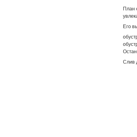
План 
увлек
Его в
обуст
обуст
Остан
Слив 