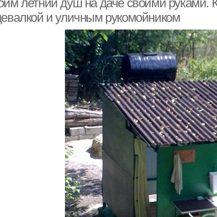
оим летний душ на даче своими руками. К
девалкой и уличным рукомойником