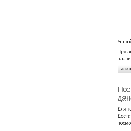
Устро
При а
плани
читат
Пос
дач
Для т
Доста
посмо