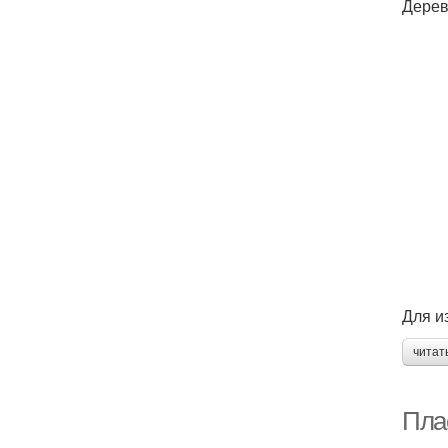
Дерев
Для и
читат
Пла