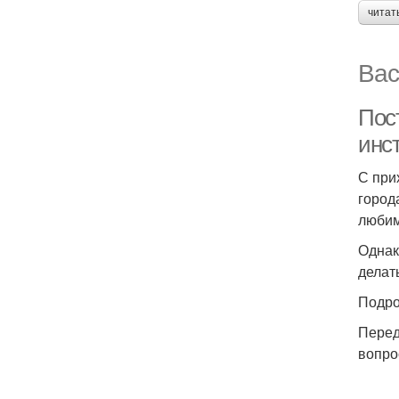
читат
Вас
Пос
инст
С при
город
любим
Однак
делат
Подро
Перед
вопро