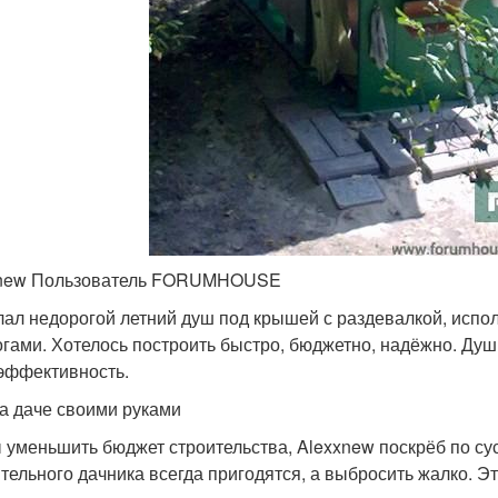
xnew Пользователь FORUMHOUSE
лал недорогой летний душ под крышей с раздевалкой, испо
огами. Хотелось построить быстро, бюджетно, надёжно. Душ 
эффективность.
а даче своими руками
 уменьшить бюджет строительства, Alexxnew поскрёб по су
ительного дачника всегда пригодятся, а выбросить жалко. Эт