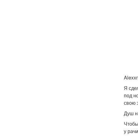
Alex
Я сде
под н
свою 
Душ н
Чтобы
у рач