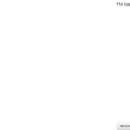
На од
читат