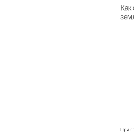
Как
зем
При с