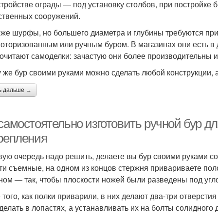
стройстве ограды — под установку столбов, при постройке бе
ственных сооружений.
 же шурфы, но большего диаметра и глубины требуются при
оторизованным или ручным буром. В магазинах они есть в 
очитают самоделки: зачастую они более производительны 
у же бур своими руками можно сделать любой конструкции, 
ь дальше →
 самостоятельно изготовить ручной бур д
крепления
вую очередь надо решить, делаете вы бур своими руками 
ти съемные, на одном из концов стержня привариваете поло
ном — так, чтобы плоскости ножей были разведены под угло
 того, как полки приварили, в них делают два-три отверсти
 делать в лопастях, а устанавливать их на болты солидного 