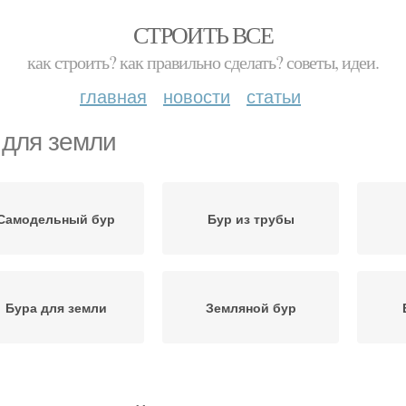
СТРОИТЬ ВСЕ
как строить? как правильно сделать? советы, идеи.
главная
новости
статьи
 для земли
Самодельный бур
Бур из трубы
Бура для земли
Земляной бур
Бур с возвратным
Бу
Садовый бур