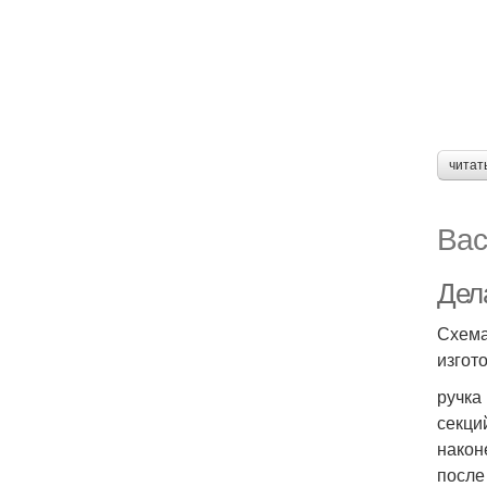
читат
Вас
Дел
Схема
изгот
ручка
секци
наконе
после