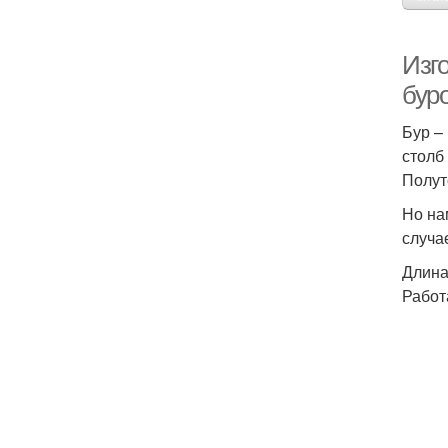
Изг
бур
Бур –
столб
Полут
Но на
случа
Длина
Работ