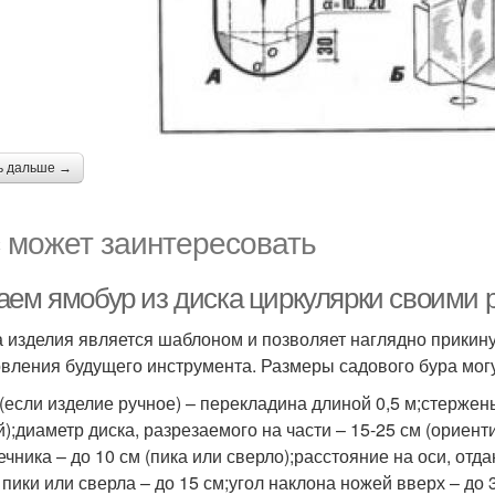
ь дальше →
 может заинтересовать
аем ямобур из диска циркулярки своими 
 изделия является шаблоном и позволяет наглядно прикину
овления будущего инструмента. Размеры садового бура мог
 (если изделие ручное) – перекладина длиной 0,5 м;стержен
й);диаметр диска, разрезаемого на части – 15-25 см (ориен
чника – до 10 см (пика или сверло);расстояние на оси, отда
 пики или сверла – до 15 см;угол наклона ножей вверх – до 