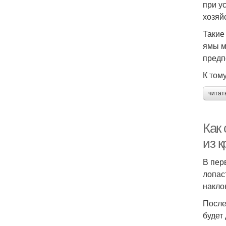
при у
хозяй
Такие
ямы м
предп
К том
читат
Как
из 
В пер
лопас
накло
После
будет