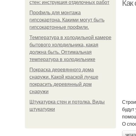
Как 
стен: инструкция отделочных работ
Профиль для монтажа
гипсокартона. Какими могут быть
гипсокартонные профили.
Температура в холодильной камере
бытового холодильника, какая
должна быть. Оптимальная
температура в холодильнике
Покраска деревянного дома
снаружи. Какой краской лучше
покрасить деревянный дом
снаружи
Строи
Штукатурка стен и потолка. Виды
будут
штукатурки
помощ
О спо
читат